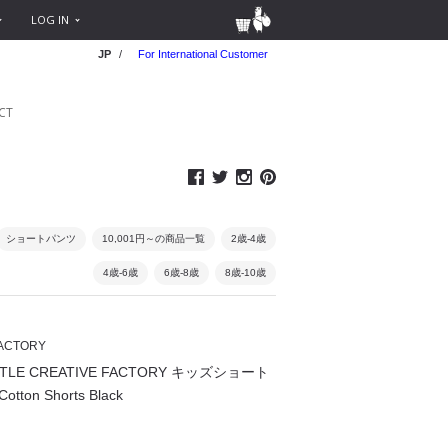
LOG IN
JP
/
For International Customer
CT
ショートパンツ
10,001円～の商品一覧
2歳-4歳
4歳-6歳
6歳-8歳
8歳-10歳
FACTORY
LE CREATIVE FACTORY キッズショート
otton Shorts Black