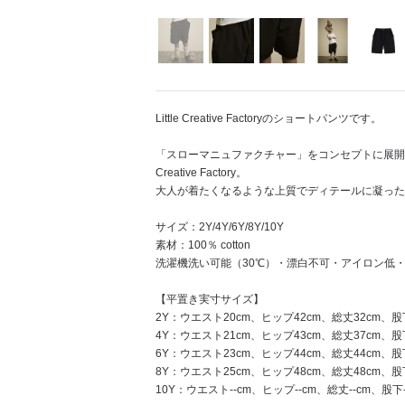
Little Creative Factoryのショートパンツです。
「スローマニュファクチャー」をコンセプトに展開する
Creative Factory。
大人が着たくなるような上質でディテールに凝った
サイズ：2Y/4Y/6Y/8Y/10Y
素材：100％ cotton
洗濯機洗い可能（30℃）・漂白不可・アイロン低
【平置き実寸サイズ】
2Y：ウエスト20cm、ヒップ42cm、総丈32cm、股
4Y：ウエスト21cm、ヒップ43cm、総丈37cm、股
6Y：ウエスト23cm、ヒップ44cm、総丈44cm、股
8Y：ウエスト25cm、ヒップ48cm、総丈48cm、股
10Y：ウエスト--cm、ヒップ--cm、総丈--cm、股下-