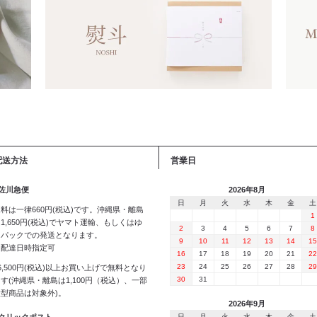
配送方法
営業日
 佐川急便
2026年8月
日
月
火
水
木
金
土
料は一律660円(税込)です。沖縄県・離島
1
1,650円(税込)でヤマト運輸、もしくはゆ
2
3
4
5
6
7
8
うパックでの発送となります。
9
10
11
12
13
14
15
※配達日時指定可
16
17
18
19
20
21
22
23
24
25
26
27
28
29
6,500円(税込)以上お買い上げで無料となり
30
31
す(沖縄県・離島は1,100円（税込）、一部
大型商品は対象外)。
2026年9月
日
月
火
水
木
金
土