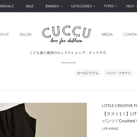
RRIVALS
SALE
BRANDS
CATEGORIES
TYPES
HELP
BOUT
SALON
MEDIA
CONTA
セールアイテム
パンツ・スカート
LITTLE CREATIVE 
【ラスト1！】LITT
パンツ / Crushed C
LCF-K083C