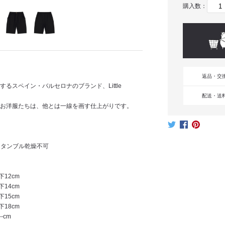
購入数：
返品・交
スペイン・バルセロナのブランド、Little
配送・送
お洋服たちは、他とは一線を画す仕上がりです。
・タンブル乾燥不可
下12cm
下14cm
下15cm
下18cm
-cm