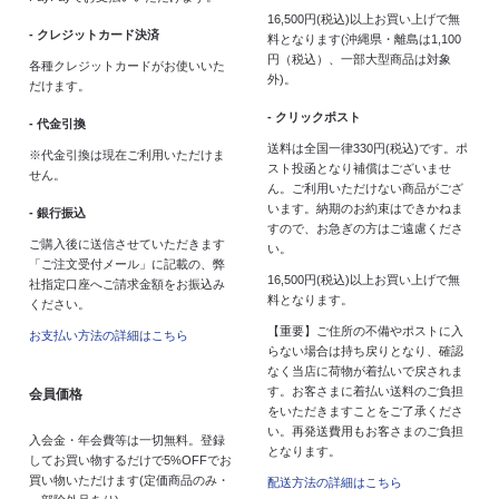
16,500円(税込)以上お買い上げで無
- クレジットカード決済
料となります(沖縄県・離島は1,100
円（税込）、一部大型商品は対象
各種クレジットカードがお使いいた
外)。
だけます。
- クリックポスト
- 代金引換
送料は全国一律330円(税込)です。ポ
※代金引換は現在ご利用いただけま
スト投函となり補償はございませ
せん。
ん。ご利用いただけない商品がござ
います。納期のお約束はできかねま
- 銀行振込
すので、お急ぎの方はご遠慮くださ
ご購入後に送信させていただきます
い。
「ご注文受付メール」に記載の、弊
16,500円(税込)以上お買い上げで無
社指定口座へご請求金額をお振込み
料となります。
ください。
【重要】ご住所の不備やポストに入
お支払い方法の詳細はこちら
らない場合は持ち戻りとなり、確認
なく当店に荷物が着払いで戻されま
す。お客さまに着払い送料のご負担
会員価格
をいただきますことをご了承くださ
い。再発送費用もお客さまのご負担
入会金・年会費等は一切無料。登録
となります。
してお買い物するだけで5%OFFでお
買い物いただけます(定価商品のみ・
配送方法の詳細はこちら