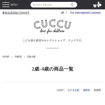
MENU
事前会員登録で5%OFF
JP
/
For International Customer
HOME
›
年齢別
›
2歳-4歳
2歳-4歳の商品一覧
SORT :
おすすめ順
価格順
新着順