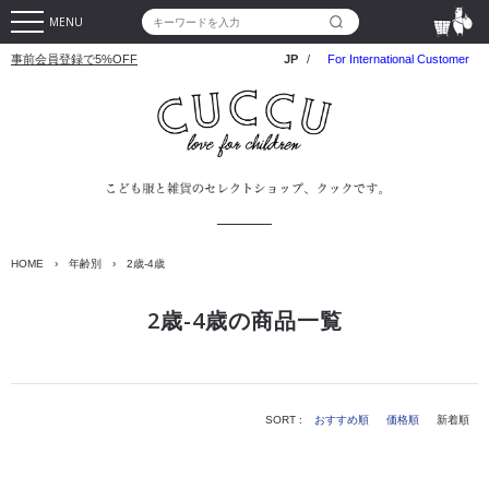
MENU
事前会員登録で5%OFF
JP
/
For International Customer
HOME
›
年齢別
›
2歳-4歳
2歳-4歳の商品一覧
SORT :
おすすめ順
価格順
新着順