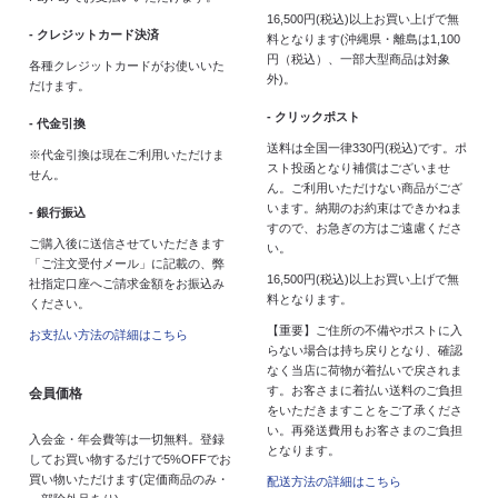
16,500円(税込)以上お買い上げで無
- クレジットカード決済
料となります(沖縄県・離島は1,100
円（税込）、一部大型商品は対象
各種クレジットカードがお使いいた
外)。
だけます。
- クリックポスト
- 代金引換
送料は全国一律330円(税込)です。ポ
※代金引換は現在ご利用いただけま
スト投函となり補償はございませ
せん。
ん。ご利用いただけない商品がござ
います。納期のお約束はできかねま
- 銀行振込
すので、お急ぎの方はご遠慮くださ
ご購入後に送信させていただきます
い。
「ご注文受付メール」に記載の、弊
16,500円(税込)以上お買い上げで無
社指定口座へご請求金額をお振込み
料となります。
ください。
【重要】ご住所の不備やポストに入
お支払い方法の詳細はこちら
らない場合は持ち戻りとなり、確認
なく当店に荷物が着払いで戻されま
す。お客さまに着払い送料のご負担
会員価格
をいただきますことをご了承くださ
い。再発送費用もお客さまのご負担
入会金・年会費等は一切無料。登録
となります。
してお買い物するだけで5%OFFでお
買い物いただけます(定価商品のみ・
配送方法の詳細はこちら