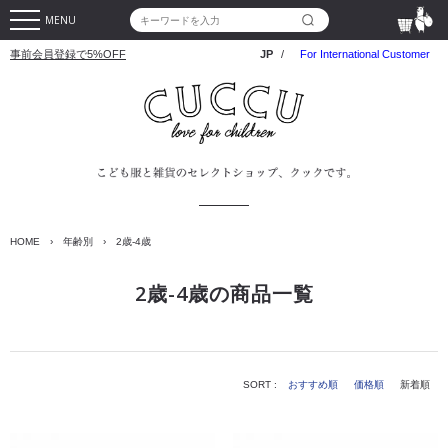
MENU
事前会員登録で5%OFF
JP
/
For International Customer
HOME
›
年齢別
›
2歳-4歳
2歳-4歳の商品一覧
SORT :
おすすめ順
価格順
新着順