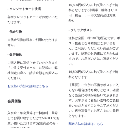
16,500円(税込)以上お買い上げで無
- クレジットカード決済
料となります(沖縄県・離島は1,100
円（税込）、一部大型商品は対象
各種クレジットカードがお使いいた
外)。
だけます。
- クリックポスト
- 代金引換
送料は全国一律330円(税込)です。ポ
※代金引換は現在ご利用いただけま
スト投函となり補償はございませ
せん。
ん。ご利用いただけない商品がござ
います。納期のお約束はできかねま
- 銀行振込
すので、お急ぎの方はご遠慮くださ
ご購入後に送信させていただきます
い。
「ご注文受付メール」に記載の、弊
16,500円(税込)以上お買い上げで無
社指定口座へご請求金額をお振込み
料となります。
ください。
【重要】ご住所の不備やポストに入
お支払い方法の詳細はこちら
らない場合は持ち戻りとなり、確認
なく当店に荷物が着払いで戻されま
す。お客さまに着払い送料のご負担
会員価格
をいただきますことをご了承くださ
い。再発送費用もお客さまのご負担
入会金・年会費等は一切無料。登録
となります。
してお買い物するだけで5%OFFでお
買い物いただけます(定価商品のみ・
配送方法の詳細はこちら