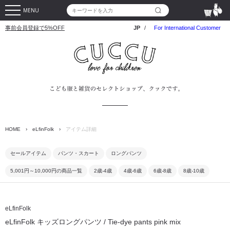
MENU
事前会員登録で5%OFF
JP
/
For International Customer
HOME
›
eLfinFolk
›
アイテム詳細
セールアイテム
パンツ・スカート
ロングパンツ
5,001円～10,000円の商品一覧
2歳-4歳
4歳-6歳
6歳-8歳
8歳-10歳
eLfinFolk
eLfinFolk キッズロングパンツ / Tie-dye pants pink mix