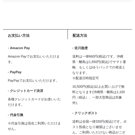
お支払い方法
配送方法
- Amazon Pay
- 佐川急便
Amazon Payでお支払いいただけま
送料は一律660円(税込)です。沖縄
す。
県・離島は1,650円(税込)でヤマト運
輸、もしくはゆうパックでの発送と
- PayPay
なります。
※配達日時指定可
PayPayでお支払いいただけます。
16,500円(税込)以上お買い上げで無
- クレジットカード決済
料となります(沖縄県・離島は1,100
円（税込）、一部大型商品は対象
各種クレジットカードがお使いいた
外)。
だけます。
- クリックポスト
- 代金引換
送料は全国一律330円(税込)です。ポ
※代金引換は現在ご利用いただけま
スト投函となり補償はございませ
せん。
ん。ご利用いただけない商品がござ