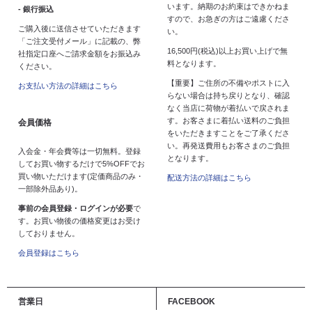
います。納期のお約束はできかねま
- 銀行振込
すので、お急ぎの方はご遠慮くださ
ご購入後に送信させていただきます
い。
「ご注文受付メール」に記載の、弊
16,500円(税込)以上お買い上げで無
社指定口座へご請求金額をお振込み
料となります。
ください。
【重要】ご住所の不備やポストに入
お支払い方法の詳細はこちら
らない場合は持ち戻りとなり、確認
なく当店に荷物が着払いで戻されま
す。お客さまに着払い送料のご負担
会員価格
をいただきますことをご了承くださ
い。再発送費用もお客さまのご負担
入会金・年会費等は一切無料。登録
となります。
してお買い物するだけで5%OFFでお
買い物いただけます(定価商品のみ・
配送方法の詳細はこちら
一部除外品あり)。
事前の会員登録・ログインが必要
で
す。お買い物後の価格変更はお受け
しておりません。
会員登録はこちら
営業日
FACEBOOK