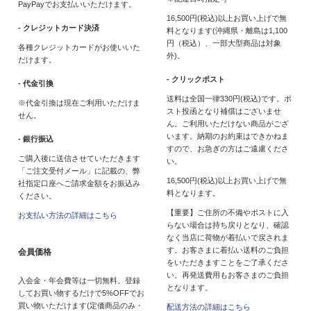
PayPayでお支払いいただけます。
16,500円(税込)以上お買い上げで無
- クレジットカード決済
料となります(沖縄県・離島は1,100
円（税込）、一部大型商品は対象
各種クレジットカードがお使いいた
外)。
だけます。
- クリックポスト
- 代金引換
送料は全国一律330円(税込)です。ポ
※代金引換は現在ご利用いただけま
スト投函となり補償はございませ
せん。
ん。ご利用いただけない商品がござ
います。納期のお約束はできかねま
- 銀行振込
すので、お急ぎの方はご遠慮くださ
ご購入後に送信させていただきます
い。
「ご注文受付メール」に記載の、弊
16,500円(税込)以上お買い上げで無
社指定口座へご請求金額をお振込み
料となります。
ください。
【重要】ご住所の不備やポストに入
お支払い方法の詳細はこちら
らない場合は持ち戻りとなり、確認
なく当店に荷物が着払いで戻されま
す。お客さまに着払い送料のご負担
会員価格
をいただきますことをご了承くださ
い。再発送費用もお客さまのご負担
入会金・年会費等は一切無料。登録
となります。
してお買い物するだけで5%OFFでお
買い物いただけます(定価商品のみ・
配送方法の詳細はこちら