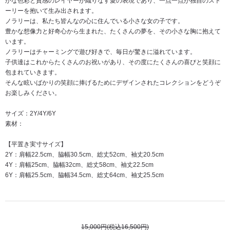
かな色彩と質感のレイヤーが織りなす愛の表現であり、一点一点が独自のスト
ーリーを抱いて生み出されます。
ノラリーは、私たち皆んなの心に住んでいる小さな女の子です。
豊かな想像力と好奇心から生まれた、たくさんの夢を、その小さな胸に抱えて
います。
ノラリーはチャーミングで遊び好きで、毎日が驚きに溢れています。
子供達はこれからたくさんのお祝いがあり、その度にたくさんの喜びと笑顔に
包まれていきます。
そんな眩いばかりの笑顔に捧げるためにデザインされたコレクションをどうぞ
お楽しみください。
サイズ：2Y/4Y/6Y
素材：
【平置き実寸サイズ】
2Y：肩幅22.5cm、脇幅30.5cm、総丈52cm、袖丈20.5cm
4Y：肩幅25cm、脇幅32cm、総丈58cm、袖丈22.5cm
6Y：肩幅25.5cm、脇幅34.5cm、総丈64cm、袖丈25.5cm
15,000円(税込16,500円)