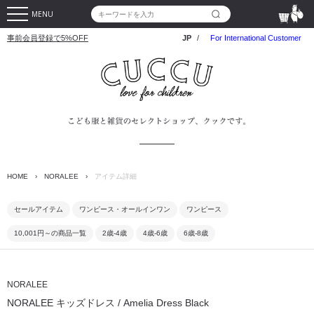
MENU
事前会員登録で5%OFF
JP
/
For International Customer
HOME
›
NORALEE
›
アイテム詳細
セールアイテム
ワンピース・オールインワン
ワンピース
10,001円～の商品一覧
2歳-4歳
4歳-6歳
6歳-8歳
NORALEE
NORALEE キッズドレス / Amelia Dress Black