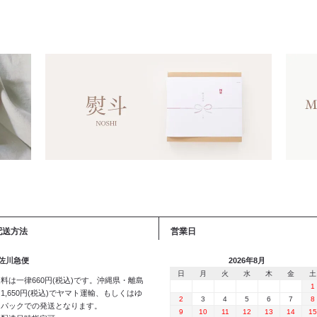
配送方法
営業日
 佐川急便
2026年8月
日
月
火
水
木
金
土
料は一律660円(税込)です。沖縄県・離島
1
1,650円(税込)でヤマト運輸、もしくはゆ
2
3
4
5
6
7
8
うパックでの発送となります。
9
10
11
12
13
14
15