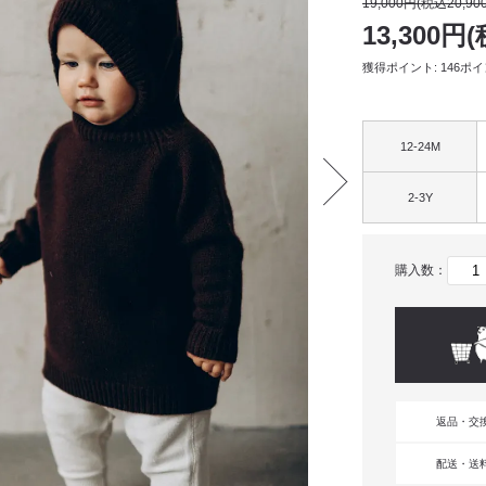
19,000円(税込20,90
13,300円(
獲得ポイント: 146ポ
12-24M
2-3Y
購入数：
返品・交
配送・送