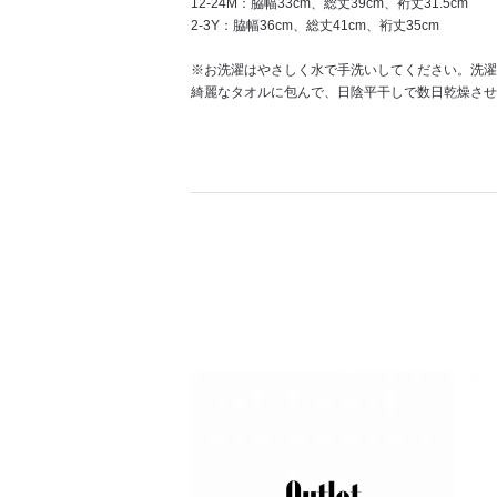
12-24M：脇幅33cm、総丈39cm、裄丈31.5cm
2-3Y：脇幅36cm、総丈41cm、裄丈35cm
※お洗濯はやさしく水で手洗いしてください。洗濯
綺麗なタオルに包んで、日陰平干しで数日乾燥させ