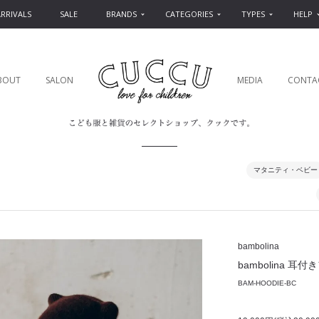
RRIVALS
SALE
BRANDS
CATEGORIES
TYPES
HELP
BOUT
SALON
MEDIA
CONTA
マタニティ・ベビー
bambolina
bambolina 耳付きフ
BAM-HOODIE-BC