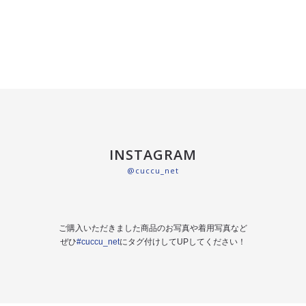
INSTAGRAM
@cuccu_net
ご購入いただきました商品のお写真や着用写真など
ぜひ
#cuccu_net
にタグ付けしてUPしてください！