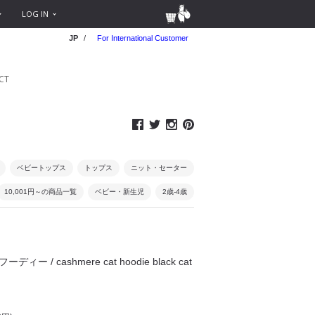
LOG IN
JP
/
For International Customer
CT
ベビートップス
トップス
ニット・セーター
10,001円～の商品一覧
ベビー・新生児
2歳-4歳
ーディー / cashmere cat hoodie black cat