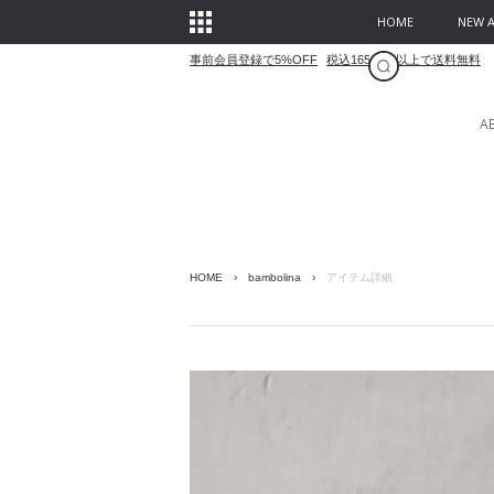
HOME
NEW A
事前会員登録で5%OFF
税込16500円以上で送料無料
A
HOME
›
bambolina
›
アイテム詳細