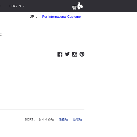
LOG IN
JP
/
For International Customer
CT
SORT :
おすすめ順
価格順
新着順