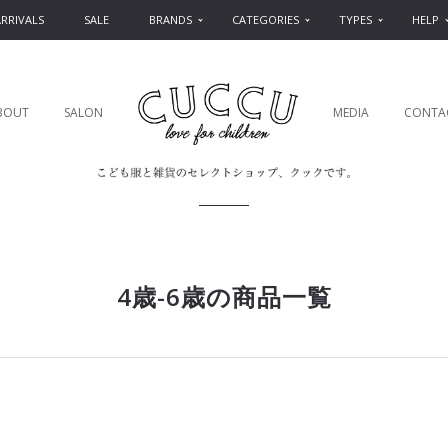
RRIVALS
SALE
BRANDS
CATEGORIES
TYPES
HELP
BOUT
SALON
MEDIA
CONTA
4歳-6歳の商品一覧