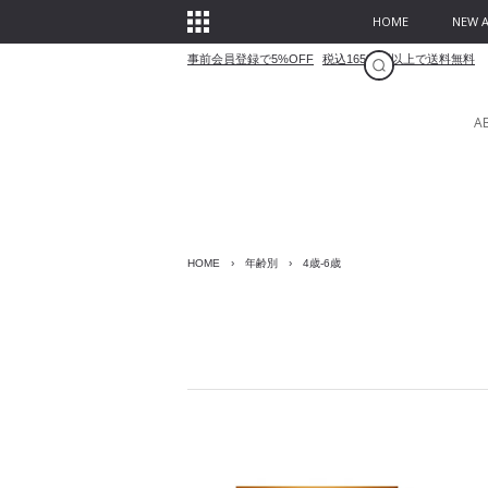
HOME
NEW A
事前会員登録で5%OFF
税込16500円以上で送料無料
A
HOME
›
年齢別
›
4歳-6歳