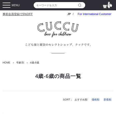
MENU
事前会員登録で5%OFF
JP
/
For International Customer
HOME
›
年齢別
›
4歳-6歳
4歳-6歳の商品一覧
SORT :
おすすめ順
価格順
新着順