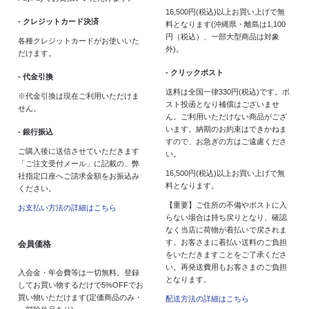
16,500円(税込)以上お買い上げで無
- クレジットカード決済
料となります(沖縄県・離島は1,100
円（税込）、一部大型商品は対象
各種クレジットカードがお使いいた
外)。
だけます。
- クリックポスト
- 代金引換
送料は全国一律330円(税込)です。ポ
※代金引換は現在ご利用いただけま
スト投函となり補償はございませ
せん。
ん。ご利用いただけない商品がござ
います。納期のお約束はできかねま
- 銀行振込
すので、お急ぎの方はご遠慮くださ
ご購入後に送信させていただきます
い。
「ご注文受付メール」に記載の、弊
16,500円(税込)以上お買い上げで無
社指定口座へご請求金額をお振込み
料となります。
ください。
【重要】ご住所の不備やポストに入
お支払い方法の詳細はこちら
らない場合は持ち戻りとなり、確認
なく当店に荷物が着払いで戻されま
す。お客さまに着払い送料のご負担
会員価格
をいただきますことをご了承くださ
い。再発送費用もお客さまのご負担
入会金・年会費等は一切無料。登録
となります。
してお買い物するだけで5%OFFでお
買い物いただけます(定価商品のみ・
配送方法の詳細はこちら