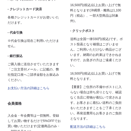
16,500円(税込)以上お買い上げで無
- クレジットカード決済
料となります(沖縄県・離島は1,100
円（税込）、一部大型商品は対象
各種クレジットカードがお使いいた
外)。
だけます。
- クリックポスト
- 代金引換
送料は全国一律330円(税込)です。ポ
※代金引換は現在ご利用いただけま
スト投函となり補償はございませ
せん。
ん。ご利用いただけない商品がござ
います。納期のお約束はできかねま
- 銀行振込
すので、お急ぎの方はご遠慮くださ
ご購入後に送信させていただきます
い。
「ご注文受付メール」に記載の、弊
16,500円(税込)以上お買い上げで無
社指定口座へご請求金額をお振込み
料となります。
ください。
【重要】ご住所の不備やポストに入
お支払い方法の詳細はこちら
らない場合は持ち戻りとなり、確認
なく当店に荷物が着払いで戻されま
す。お客さまに着払い送料のご負担
会員価格
をいただきますことをご了承くださ
い。再発送費用もお客さまのご負担
入会金・年会費等は一切無料。登録
となります。
してお買い物するだけで5%OFFでお
買い物いただけます(定価商品のみ・
配送方法の詳細はこちら