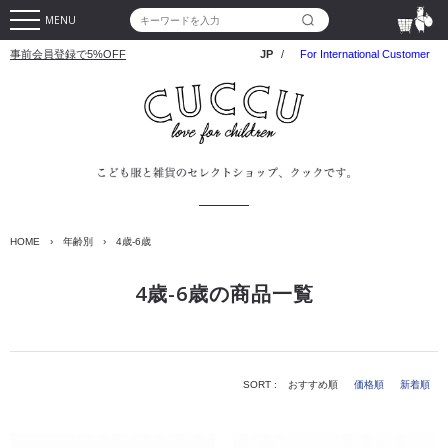
MENU
事前会員登録で5%OFF
JP
/
For International Customer
HOME
›
年齢別
›
4歳-6歳
4歳-6歳の商品一覧
SORT :
おすすめ順
価格順
新着順