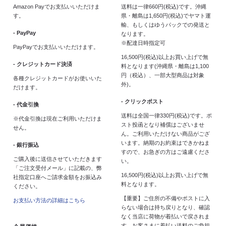
Amazon Payでお支払いいただけま
送料は一律660円(税込)です。沖縄
す。
県・離島は1,650円(税込)でヤマト運
輸、もしくはゆうパックでの発送と
- PayPay
なります。
※配達日時指定可
PayPayでお支払いいただけます。
16,500円(税込)以上お買い上げで無
- クレジットカード決済
料となります(沖縄県・離島は1,100
円（税込）、一部大型商品は対象
各種クレジットカードがお使いいた
外)。
だけます。
- クリックポスト
- 代金引換
送料は全国一律330円(税込)です。ポ
※代金引換は現在ご利用いただけま
スト投函となり補償はございませ
せん。
ん。ご利用いただけない商品がござ
います。納期のお約束はできかねま
- 銀行振込
すので、お急ぎの方はご遠慮くださ
ご購入後に送信させていただきます
い。
「ご注文受付メール」に記載の、弊
16,500円(税込)以上お買い上げで無
社指定口座へご請求金額をお振込み
料となります。
ください。
【重要】ご住所の不備やポストに入
お支払い方法の詳細はこちら
らない場合は持ち戻りとなり、確認
なく当店に荷物が着払いで戻されま
す。お客さまに着払い送料のご負担