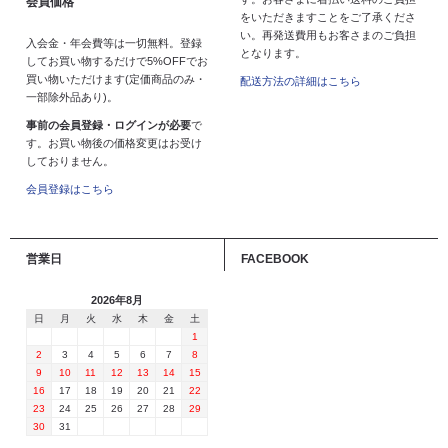
会員価格
をいただきますことをご了承くださ
い。再発送費用もお客さまのご負担
入会金・年会費等は一切無料。登録
となります。
してお買い物するだけで5%OFFでお
買い物いただけます(定価商品のみ・
配送方法の詳細はこちら
一部除外品あり)。
事前の会員登録・ログインが必要
で
す。お買い物後の価格変更はお受け
しておりません。
会員登録はこちら
営業日
FACEBOOK
2026年8月
日
月
火
水
木
金
土
1
2
3
4
5
6
7
8
9
10
11
12
13
14
15
16
17
18
19
20
21
22
23
24
25
26
27
28
29
30
31