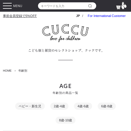
MENU
事前会員登録で5%OFF
JP
/
For International Customer
HOME
›
年齢別
AGE
年齢別の商品一覧
ベビー・新生児
2歳-4歳
4歳-6歳
6歳-8歳
8歳-10歳