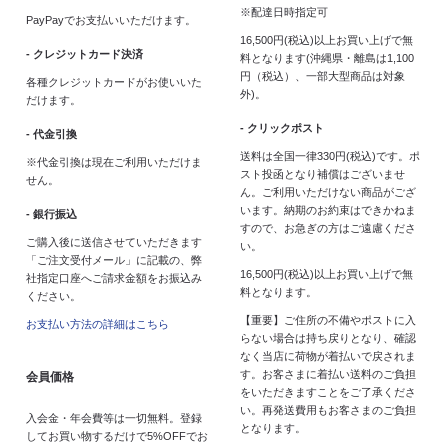
※配達日時指定可
PayPayでお支払いいただけます。
16,500円(税込)以上お買い上げで無
- クレジットカード決済
料となります(沖縄県・離島は1,100
円（税込）、一部大型商品は対象
各種クレジットカードがお使いいた
外)。
だけます。
- クリックポスト
- 代金引換
送料は全国一律330円(税込)です。ポ
※代金引換は現在ご利用いただけま
スト投函となり補償はございませ
せん。
ん。ご利用いただけない商品がござ
います。納期のお約束はできかねま
- 銀行振込
すので、お急ぎの方はご遠慮くださ
ご購入後に送信させていただきます
い。
「ご注文受付メール」に記載の、弊
16,500円(税込)以上お買い上げで無
社指定口座へご請求金額をお振込み
料となります。
ください。
【重要】ご住所の不備やポストに入
お支払い方法の詳細はこちら
らない場合は持ち戻りとなり、確認
なく当店に荷物が着払いで戻されま
す。お客さまに着払い送料のご負担
会員価格
をいただきますことをご了承くださ
い。再発送費用もお客さまのご負担
入会金・年会費等は一切無料。登録
となります。
してお買い物するだけで5%OFFでお