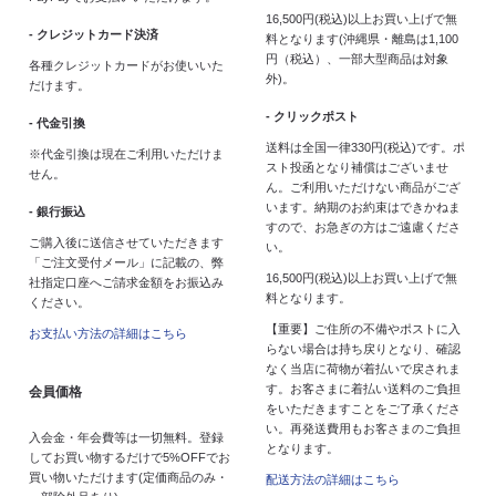
16,500円(税込)以上お買い上げで無
- クレジットカード決済
料となります(沖縄県・離島は1,100
円（税込）、一部大型商品は対象
各種クレジットカードがお使いいた
外)。
だけます。
- クリックポスト
- 代金引換
送料は全国一律330円(税込)です。ポ
※代金引換は現在ご利用いただけま
スト投函となり補償はございませ
せん。
ん。ご利用いただけない商品がござ
います。納期のお約束はできかねま
- 銀行振込
すので、お急ぎの方はご遠慮くださ
ご購入後に送信させていただきます
い。
「ご注文受付メール」に記載の、弊
16,500円(税込)以上お買い上げで無
社指定口座へご請求金額をお振込み
料となります。
ください。
【重要】ご住所の不備やポストに入
お支払い方法の詳細はこちら
らない場合は持ち戻りとなり、確認
なく当店に荷物が着払いで戻されま
す。お客さまに着払い送料のご負担
会員価格
をいただきますことをご了承くださ
い。再発送費用もお客さまのご負担
入会金・年会費等は一切無料。登録
となります。
してお買い物するだけで5%OFFでお
買い物いただけます(定価商品のみ・
配送方法の詳細はこちら