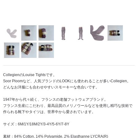
CollegienのLouise Tightsです。
Soor Ploomなど、人気ブランドのLOOKにも使われることが多いCollegien。
どんなお洋服にも合わせやすいスモーキーな色合いです。
1947年から代々続く、フランスの老舗フットウェアブランド。
フランス生産にこだわり、最高品質のメリノウールなどを使用し精巧な技術で
作られる靴下やタイツは、世界中から愛されています。
サイズ：6M/1Y/18M/2Y/3-4Y/5-6Y/7-8Y
素材：84% Cotton, 14% Polyamide, 2% Elasthanne LYCRA(R)