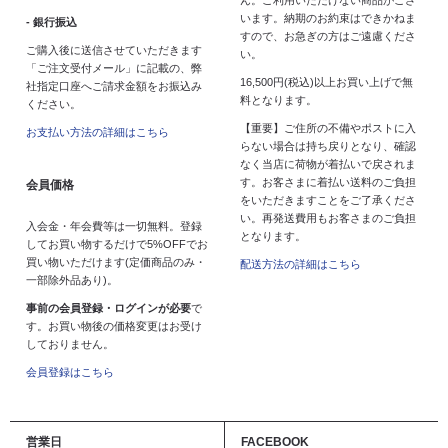
います。納期のお約束はできかねま
- 銀行振込
すので、お急ぎの方はご遠慮くださ
ご購入後に送信させていただきます
い。
「ご注文受付メール」に記載の、弊
16,500円(税込)以上お買い上げで無
社指定口座へご請求金額をお振込み
料となります。
ください。
【重要】ご住所の不備やポストに入
お支払い方法の詳細はこちら
らない場合は持ち戻りとなり、確認
なく当店に荷物が着払いで戻されま
す。お客さまに着払い送料のご負担
会員価格
をいただきますことをご了承くださ
い。再発送費用もお客さまのご負担
入会金・年会費等は一切無料。登録
となります。
してお買い物するだけで5%OFFでお
買い物いただけます(定価商品のみ・
配送方法の詳細はこちら
一部除外品あり)。
事前の会員登録・ログインが必要
で
す。お買い物後の価格変更はお受け
しておりません。
会員登録はこちら
営業日
FACEBOOK