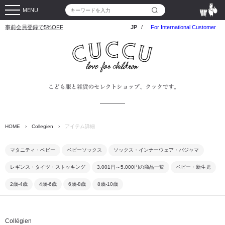
MENU
事前会員登録で5%OFF
JP
/
For International Customer
HOME
›
Collegien
›
アイテム詳細
マタニティ・ベビー
ベビーソックス
ソックス・インナーウェア・パジャマ
レギンス・タイツ・ストッキング
3,001円～5,000円の商品一覧
ベビー・新生児
2歳-4歳
4歳-6歳
6歳-8歳
8歳-10歳
Collégien