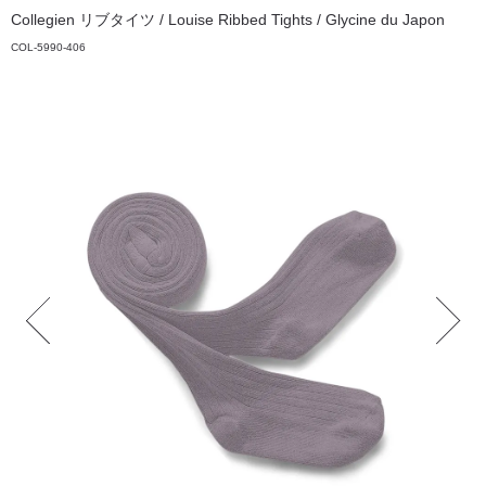
Collegien リブタイツ / Louise Ribbed Tights / Glycine du Japon
COL-5990-406