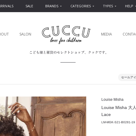
RRIVALS
SALE
BRANDS
CATEGORIES
TYPES
HELP
BOUT
SALON
MEDIA
CONTA
セールア
Louise Misha
Louise Misha 大人
Lace
LM-MGK-S21-B0281-19