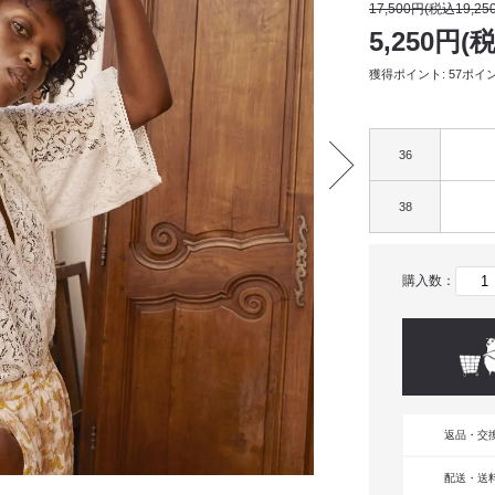
17,500円(税込19,25
5,250円(
獲得ポイント: 57ポイ
36
38
購入数：
返品・交
配送・送