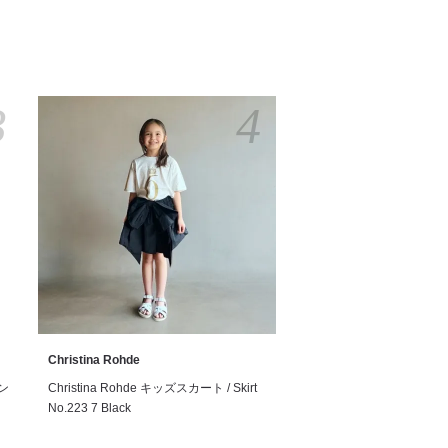
3
4
Christina Rohde
サン
Christina Rohde キッズスカート / Skirt
No.223 7 Black