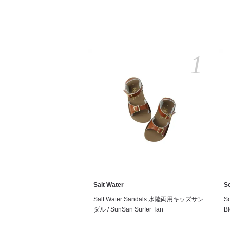
1
Salt Water
S
Salt Water Sandals 水陸両用キッズサン
S
ダル / SunSan Surfer Tan
Bl