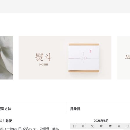
配送方法
営業日
 佐川急便
2026年8月
日
月
火
水
木
金
土
料は一律660円(税込)です。沖縄県・離島