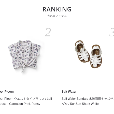
RANKING
売れ筋アイテム
2
oor Ploom
Salt Water
oor Ploom ウエストタイブラウス / Loli
Salt Water Sandals 水陸両用キッズ
ouse - Carnation Print, Pansy
ダル / SunSan Shark White