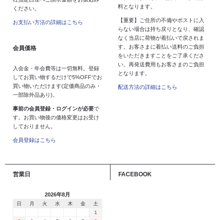
料となります。
ください。
【重要】ご住所の不備やポストに入
お支払い方法の詳細はこちら
らない場合は持ち戻りとなり、確認
なく当店に荷物が着払いで戻されま
す。お客さまに着払い送料のご負担
会員価格
をいただきますことをご了承くださ
い。再発送費用もお客さまのご負担
入会金・年会費等は一切無料。登録
となります。
してお買い物するだけで5%OFFでお
買い物いただけます(定価商品のみ・
配送方法の詳細はこちら
一部除外品あり)。
事前の会員登録・ログインが必要
で
す。お買い物後の価格変更はお受け
しておりません。
会員登録はこちら
営業日
FACEBOOK
2026年8月
日
月
火
水
木
金
土
1