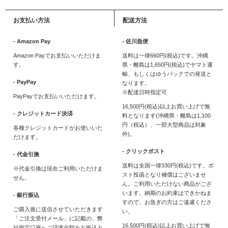
お支払い方法
配送方法
- Amazon Pay
- 佐川急便
Amazon Payでお支払いいただけま
送料は一律660円(税込)です。沖縄
す。
県・離島は1,650円(税込)でヤマト運
輸、もしくはゆうパックでの発送と
- PayPay
なります。
※配達日時指定可
PayPayでお支払いいただけます。
16,500円(税込)以上お買い上げで無
- クレジットカード決済
料となります(沖縄県・離島は1,100
円（税込）、一部大型商品は対象
各種クレジットカードがお使いいた
外)。
だけます。
- クリックポスト
- 代金引換
送料は全国一律330円(税込)です。ポ
※代金引換は現在ご利用いただけま
スト投函となり補償はございませ
せん。
ん。ご利用いただけない商品がござ
います。納期のお約束はできかねま
- 銀行振込
すので、お急ぎの方はご遠慮くださ
ご購入後に送信させていただきます
い。
「ご注文受付メール」に記載の、弊
16,500円(税込)以上お買い上げで無
社指定口座へご請求金額をお振込み