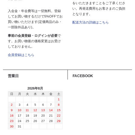
をいただきますことをご了承くださ
い。再発送費用もお客さまのご負担
入会金・年会費等は一切無料。登録
となります。
してお買い物するだけで5%OFFでお
買い物いただけます(定価商品のみ・
配送方法の詳細はこちら
一部除外品あり)。
事前の会員登録・ログインが必要
で
す。お買い物後の価格変更はお受け
しておりません。
会員登録はこちら
営業日
FACEBOOK
2026年8月
日
月
火
水
木
金
土
1
2
3
4
5
6
7
8
9
10
11
12
13
14
15
16
17
18
19
20
21
22
23
24
25
26
27
28
29
30
31