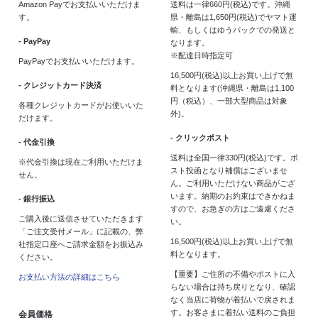
Amazon Payでお支払いいただけま
送料は一律660円(税込)です。沖縄
す。
県・離島は1,650円(税込)でヤマト運
輸、もしくはゆうパックでの発送と
- PayPay
なります。
※配達日時指定可
PayPayでお支払いいただけます。
16,500円(税込)以上お買い上げで無
- クレジットカード決済
料となります(沖縄県・離島は1,100
円（税込）、一部大型商品は対象
各種クレジットカードがお使いいた
外)。
だけます。
- クリックポスト
- 代金引換
送料は全国一律330円(税込)です。ポ
※代金引換は現在ご利用いただけま
スト投函となり補償はございませ
せん。
ん。ご利用いただけない商品がござ
います。納期のお約束はできかねま
- 銀行振込
すので、お急ぎの方はご遠慮くださ
ご購入後に送信させていただきます
い。
「ご注文受付メール」に記載の、弊
16,500円(税込)以上お買い上げで無
社指定口座へご請求金額をお振込み
料となります。
ください。
【重要】ご住所の不備やポストに入
お支払い方法の詳細はこちら
らない場合は持ち戻りとなり、確認
なく当店に荷物が着払いで戻されま
す。お客さまに着払い送料のご負担
会員価格