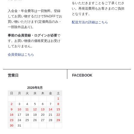
をいただきますことをご了承くださ
い。再発送費用もお客さまのご負担
入会金・年会費等は一切無料。登録
となります。
してお買い物するだけで5%OFFでお
買い物いただけます(定価商品のみ・
配送方法の詳細はこちら
一部除外品あり)。
事前の会員登録・ログインが必要
で
す。お買い物後の価格変更はお受け
しておりません。
会員登録はこちら
営業日
FACEBOOK
2026年8月
日
月
火
水
木
金
土
1
2
3
4
5
6
7
8
9
10
11
12
13
14
15
16
17
18
19
20
21
22
23
24
25
26
27
28
29
30
31