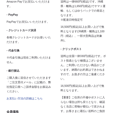
Amazon Payでお支払いいただけま
送料は一律660円(税込)です。沖縄
す。
県・離島は1,650円(税込)でヤマト運
輸、もしくはゆうパックでの発送と
- PayPay
なります。
※配達日時指定可
PayPayでお支払いいただけます。
16,500円(税込)以上お買い上げで無
- クレジットカード決済
料となります(沖縄県・離島は1,100
円（税込）、一部大型商品は対象
各種クレジットカードがお使いいた
外)。
だけます。
- クリックポスト
- 代金引換
送料は全国一律330円(税込)です。ポ
※代金引換は現在ご利用いただけま
スト投函となり補償はございませ
せん。
ん。ご利用いただけない商品がござ
います。納期のお約束はできかねま
- 銀行振込
すので、お急ぎの方はご遠慮くださ
ご購入後に送信させていただきます
い。
「ご注文受付メール」に記載の、弊
16,500円(税込)以上お買い上げで無
社指定口座へご請求金額をお振込み
料となります。
ください。
【重要】ご住所の不備やポストに入
お支払い方法の詳細はこちら
らない場合は持ち戻りとなり、確認
なく当店に荷物が着払いで戻されま
す。お客さまに着払い送料のご負担
会員価格