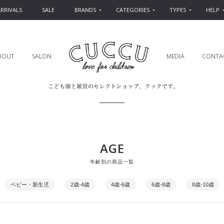
RRIVALS
SALE
BRANDS
CATEGORIES
TYPES
HELP
BOUT
SALON
MEDIA
CONTA
AGE
年齢別の商品一覧
ベビー・新生児
2歳-4歳
4歳-6歳
6歳-8歳
8歳-10歳