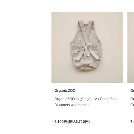
OrganicZOO
O
OrganicZOO ベビーブルマ / Cottonfield
O
Bloomers with braces
Co
6,100円(税込6,710円)
7