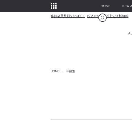
HOME
NEW A
事前会員登録で5%OFF
税込16500円以上で送料無料
A
HOME
›
年齢別