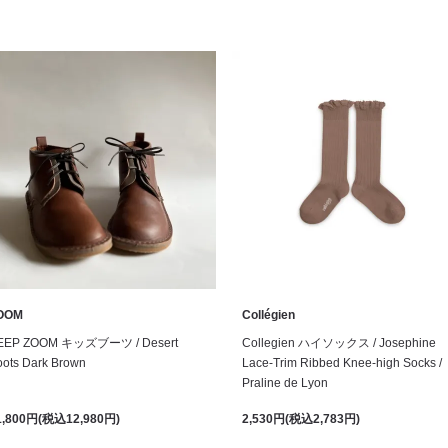
OOM
Collégien
EEP ZOOM キッズブーツ / Desert
Collegien ハイソックス / Josephine
oots Dark Brown
Lace-Trim Ribbed Knee-high Socks /
Praline de Lyon
1,800円(税込12,980円)
2,530円(税込2,783円)