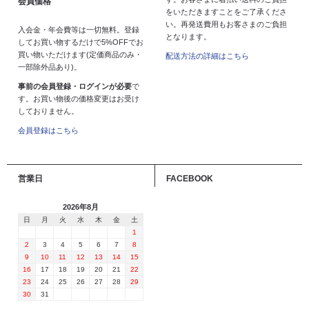
会員価格
をいただきますことをご了承くださ
い。再発送費用もお客さまのご負担
入会金・年会費等は一切無料。登録
となります。
してお買い物するだけで5%OFFでお
買い物いただけます(定価商品のみ・
配送方法の詳細はこちら
一部除外品あり)。
事前の会員登録・ログインが必要
で
す。お買い物後の価格変更はお受け
しておりません。
会員登録はこちら
営業日
FACEBOOK
2026年8月
日
月
火
水
木
金
土
1
2
3
4
5
6
7
8
9
10
11
12
13
14
15
16
17
18
19
20
21
22
23
24
25
26
27
28
29
30
31