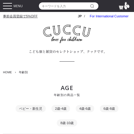
MENU
事前会員登録で5%OFF
JP
/
For International Customer
HOME
›
年齢別
AGE
年齢別の商品一覧
ベビー・新生児
2歳-4歳
4歳-6歳
6歳-8歳
8歳-10歳