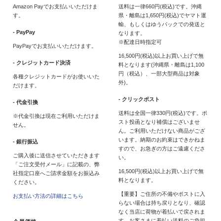
Amazon Payでお支払いいただけま
送料は一律660円(税込)です。沖縄
す。
県・離島は1,650円(税込)でヤマト運
輸、もしくはゆうパックでの発送と
- PayPay
なります。
※配達日時指定可
PayPayでお支払いいただけます。
16,500円(税込)以上お買い上げで無
- クレジットカード決済
料となります(沖縄県・離島は1,100
円（税込）、一部大型商品は対象
各種クレジットカードがお使いいた
外)。
だけます。
- クリックポスト
- 代金引換
送料は全国一律330円(税込)です。ポ
※代金引換は現在ご利用いただけま
スト投函となり補償はございませ
せん。
ん。ご利用いただけない商品がござ
います。納期のお約束はできかねま
- 銀行振込
すので、お急ぎの方はご遠慮くださ
ご購入後に送信させていただきます
い。
「ご注文受付メール」に記載の、弊
16,500円(税込)以上お買い上げで無
社指定口座へご請求金額をお振込み
料となります。
ください。
【重要】ご住所の不備やポストに入
お支払い方法の詳細はこちら
らない場合は持ち戻りとなり、確認
なく当店に荷物が着払いで戻されま
す。お客さまに着払い送料のご負担