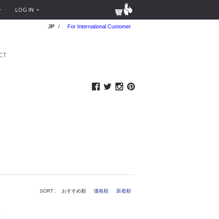
LOG IN
JP
/
For International Customer
CT
SORT :
おすすめ順
価格順
新着順