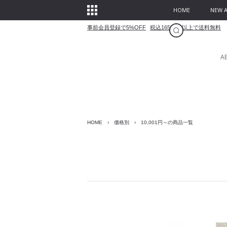
HOME
NEW A
事前会員登録で5%OFF
税込16500円以上で送料無料
A
HOME
›
価格別
›
10,001円～の商品一覧