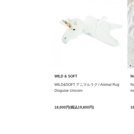
WILD & SOFT
N
WILD&SOFT アニマルラグ / Animal Rug
N
Disguise Unicorn
mo
18,000円(税込19,800円)
1