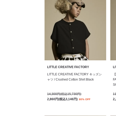
LITTLE CREATIVE FACTORY
L
LITTLE CREATIVE FACTORY キッズシ
【
ャツ / Crushed Cotton Shirt Black
F
Sh
14,300円(税込15,730円)
1
2,860円(税込3,146円)
2
80% OFF