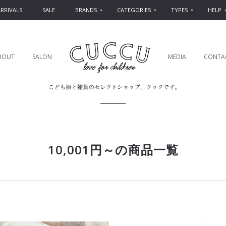
RRIVALS
SALE
BRANDS
CATEGORIES
TYPES
HELP
BOUT
SALON
MEDIA
CONTA
10,001円～の商品一覧