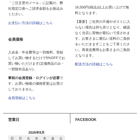
「ご注文受付メール」に記載の、弊
16,500円(税込)以上お買い上げで無
社指定口座へご請求金額をお振込み
料となります。
ください。
【重要】ご住所の不備やポストに入
お支払い方法の詳細はこちら
らない場合は持ち戻りとなり、確認
なく当店に荷物が着払いで戻されま
す。お客さまに着払い送料のご負担
会員価格
をいただきますことをご了承くださ
い。再発送費用もお客さまのご負担
入会金・年会費等は一切無料。登録
となります。
してお買い物するだけで5%OFFでお
買い物いただけます(定価商品のみ・
配送方法の詳細はこちら
一部除外品あり)。
事前の会員登録・ログインが必要
で
す。お買い物後の価格変更はお受け
しておりません。
会員登録はこちら
営業日
FACEBOOK
2026年8月
日
月
火
水
木
金
土