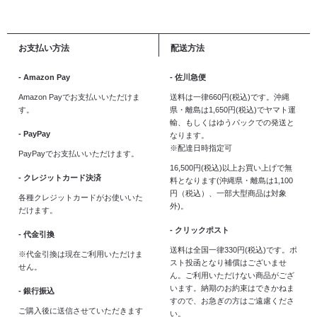
お支払い方法
配送方法
- Amazon Pay
- 佐川急便
Amazon Payでお支払いいただけま
送料は一律660円(税込)です。沖縄
す。
県・離島は1,650円(税込)でヤマト運
輸、もしくはゆうパックでの発送と
- PayPay
なります。
※配達日時指定可
PayPayでお支払いいただけます。
16,500円(税込)以上お買い上げで無
- クレジットカード決済
料となります(沖縄県・離島は1,100
円（税込）、一部大型商品は対象
各種クレジットカードがお使いいた
外)。
だけます。
- クリックポスト
- 代金引換
送料は全国一律330円(税込)です。ポ
※代金引換は現在ご利用いただけま
スト投函となり補償はございませ
せん。
ん。ご利用いただけない商品がござ
います。納期のお約束はできかねま
- 銀行振込
すので、お急ぎの方はご遠慮くださ
ご購入後に送信させていただきます
い。