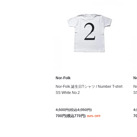
Nor-Folk
N
Nor-Folk 誕生日Tシャツ / Number T-shirt
N
SS White No.2
S
4,500円(税込4,950円)
4
700円(税込770円)
7
84% OFF