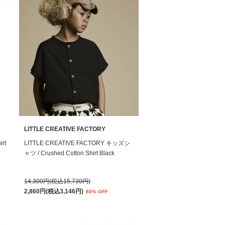
LITTLE CREATIVE FACTORY
rt
LITTLE CREATIVE FACTORY キッズシ
ャツ / Crushed Cotton Shirt Black
14,300円(税込15,730円)
2,860円(税込3,146円)
80% OFF