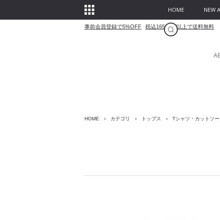
HOME
NEW A
事前会員登録で5%OFF
税込16500円以上で送料無料
A
HOME
›
カテゴリ
›
トップス
›
Tシャツ・カットソー