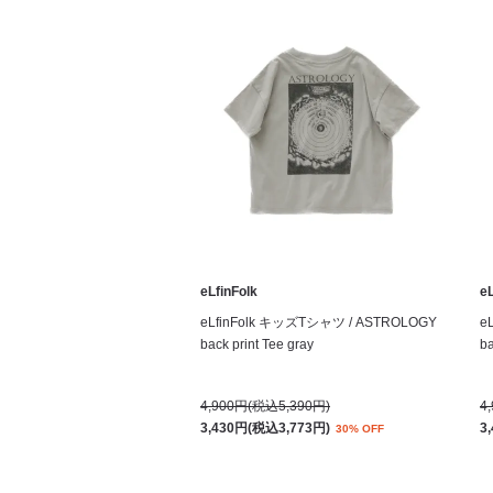
eLfinFolk
eL
eLfinFolk キッズTシャツ / ASTROLOGY
e
back print Tee gray
ba
4,900円(税込5,390円)
4
3,430円(税込3,773円)
3
30% OFF