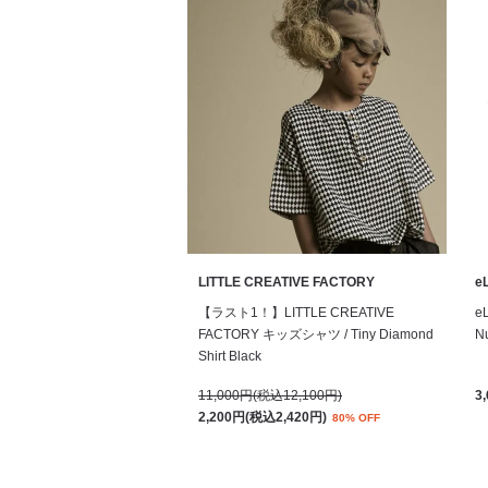
LITTLE CREATIVE FACTORY
eL
【ラスト1！】LITTLE CREATIVE
e
FACTORY キッズシャツ / Tiny Diamond
Nu
Shirt Black
11,000円(税込12,100円)
3
2,200円(税込2,420円)
80% OFF