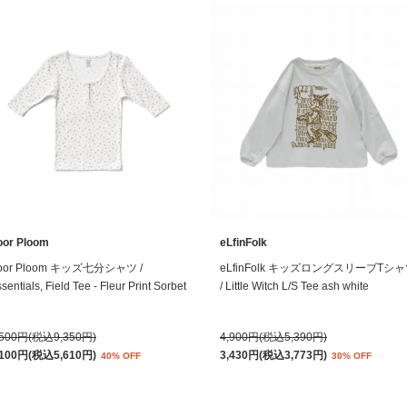
oor Ploom
eLfinFolk
oor Ploom キッズ七分シャツ /
eLfinFolk キッズロングスリーブTシ
sentials, Field Tee - Fleur Print Sorbet
/ Little Witch L/S Tee ash white
,500円(税込9,350円)
4,900円(税込5,390円)
,100円(税込5,610円)
3,430円(税込3,773円)
40% OFF
30% OFF