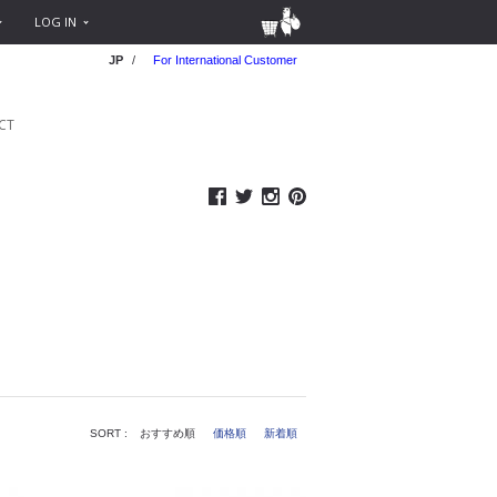
LOG IN
JP
/
For International Customer
CT
SORT :
おすすめ順
価格順
新着順