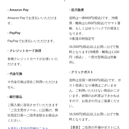
- Amazon Pay
- 佐川急便
Amazon Payでお支払いいただけま
送料は一律660円(税込)です。沖縄
す。
県・離島は1,650円(税込)でヤマト運
輸、もしくはゆうパックでの発送と
- PayPay
なります。
※配達日時指定可
PayPayでお支払いいただけます。
16,500円(税込)以上お買い上げで無
- クレジットカード決済
料となります(沖縄県・離島は1,100
円（税込）、一部大型商品は対象
各種クレジットカードがお使いいた
外)。
だけます。
- クリックポスト
- 代金引換
送料は全国一律330円(税込)です。ポ
※代金引換は現在ご利用いただけま
スト投函となり補償はございませ
せん。
ん。ご利用いただけない商品がござ
います。納期のお約束はできかねま
- 銀行振込
すので、お急ぎの方はご遠慮くださ
ご購入後に送信させていただきます
い。
「ご注文受付メール」に記載の、弊
16,500円(税込)以上お買い上げで無
社指定口座へご請求金額をお振込み
料となります。
ください。
【重要】ご住所の不備やポストに入
お支払い方法の詳細はこちら