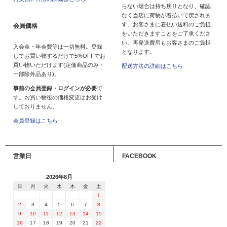
らない場合は持ち戻りとなり、確認
なく当店に荷物が着払いで戻されま
す。お客さまに着払い送料のご負担
会員価格
をいただきますことをご了承くださ
い。再発送費用もお客さまのご負担
入会金・年会費等は一切無料。登録
となります。
してお買い物するだけで5%OFFでお
買い物いただけます(定価商品のみ・
配送方法の詳細はこちら
一部除外品あり)。
事前の会員登録・ログインが必要
で
す。お買い物後の価格変更はお受け
しておりません。
会員登録はこちら
営業日
FACEBOOK
2026年8月
日
月
火
水
木
金
土
1
2
3
4
5
6
7
8
9
10
11
12
13
14
15
16
17
18
19
20
21
22