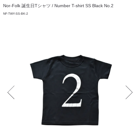
Nor-Folk 誕生日Tシャツ / Number T-shirt SS Black No.2
NF-TWY-SS-BK-2