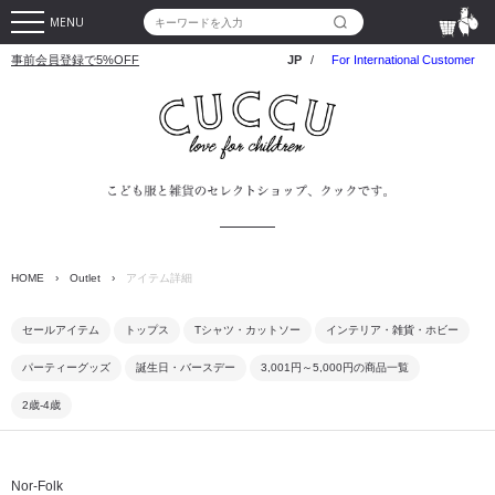
MENU
事前会員登録で5%OFF
JP
/
For International Customer
HOME
›
Outlet
›
アイテム詳細
セールアイテム
トップス
Tシャツ・カットソー
インテリア・雑貨・ホビー
パーティーグッズ
誕生日・バースデー
3,001円～5,000円の商品一覧
2歳-4歳
Nor-Folk