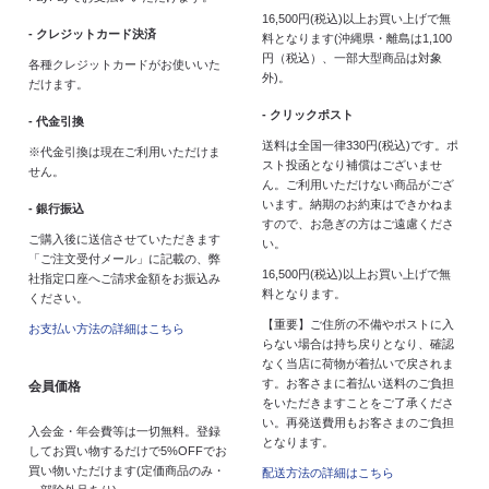
16,500円(税込)以上お買い上げで無
- クレジットカード決済
料となります(沖縄県・離島は1,100
円（税込）、一部大型商品は対象
各種クレジットカードがお使いいた
外)。
だけます。
- クリックポスト
- 代金引換
送料は全国一律330円(税込)です。ポ
※代金引換は現在ご利用いただけま
スト投函となり補償はございませ
せん。
ん。ご利用いただけない商品がござ
います。納期のお約束はできかねま
- 銀行振込
すので、お急ぎの方はご遠慮くださ
ご購入後に送信させていただきます
い。
「ご注文受付メール」に記載の、弊
16,500円(税込)以上お買い上げで無
社指定口座へご請求金額をお振込み
料となります。
ください。
【重要】ご住所の不備やポストに入
お支払い方法の詳細はこちら
らない場合は持ち戻りとなり、確認
なく当店に荷物が着払いで戻されま
す。お客さまに着払い送料のご負担
会員価格
をいただきますことをご了承くださ
い。再発送費用もお客さまのご負担
入会金・年会費等は一切無料。登録
となります。
してお買い物するだけで5%OFFでお
買い物いただけます(定価商品のみ・
配送方法の詳細はこちら