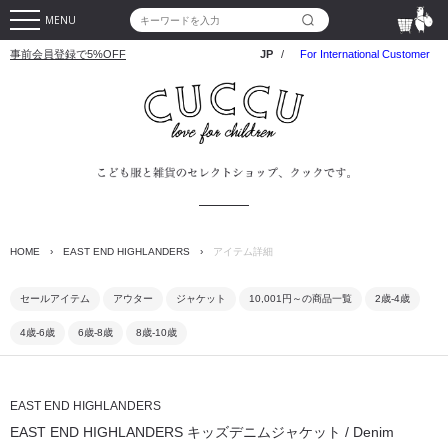
MENU
事前会員登録で5%OFF
JP
/
For International Customer
HOME
›
EAST END HIGHLANDERS
›
アイテム詳細
セールアイテム
アウター
ジャケット
10,001円～の商品一覧
2歳-4歳
4歳-6歳
6歳-8歳
8歳-10歳
EAST END HIGHLANDERS
EAST END HIGHLANDERS キッズデニムジャケット / Denim