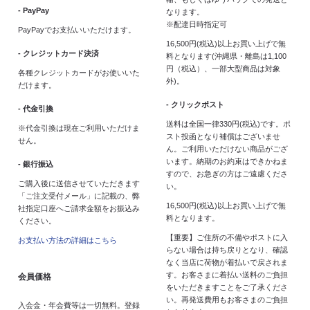
- PayPay
なります。
※配達日時指定可
PayPayでお支払いいただけます。
16,500円(税込)以上お買い上げで無
- クレジットカード決済
料となります(沖縄県・離島は1,100
円（税込）、一部大型商品は対象
各種クレジットカードがお使いいた
外)。
だけます。
- クリックポスト
- 代金引換
送料は全国一律330円(税込)です。ポ
※代金引換は現在ご利用いただけま
スト投函となり補償はございませ
せん。
ん。ご利用いただけない商品がござ
います。納期のお約束はできかねま
- 銀行振込
すので、お急ぎの方はご遠慮くださ
ご購入後に送信させていただきます
い。
「ご注文受付メール」に記載の、弊
16,500円(税込)以上お買い上げで無
社指定口座へご請求金額をお振込み
料となります。
ください。
【重要】ご住所の不備やポストに入
お支払い方法の詳細はこちら
らない場合は持ち戻りとなり、確認
なく当店に荷物が着払いで戻されま
す。お客さまに着払い送料のご負担
会員価格
をいただきますことをご了承くださ
い。再発送費用もお客さまのご負担
入会金・年会費等は一切無料。登録