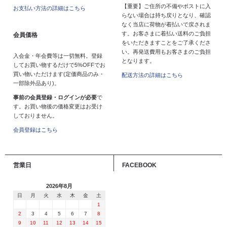
【重要】ご住所の不備やポストに入
お支払い方法の詳細はこちら
らない場合は持ち戻りとなり、確認
なく当店に荷物が着払いで戻されま
す。お客さまに着払い送料のご負担
会員価格
をいただきますことをご了承くださ
い。再発送費用もお客さまのご負担
入会金・年会費等は一切無料。登録
となります。
してお買い物するだけで5%OFFでお
買い物いただけます(定価商品のみ・
配送方法の詳細はこちら
一部除外品あり)。
事前の会員登録・ログインが必要
で
す。お買い物後の価格変更はお受け
しておりません。
会員登録はこちら
営業日
FACEBOOK
2026年8月
日
月
火
水
木
金
土
1
2
3
4
5
6
7
8
9
10
11
12
13
14
15