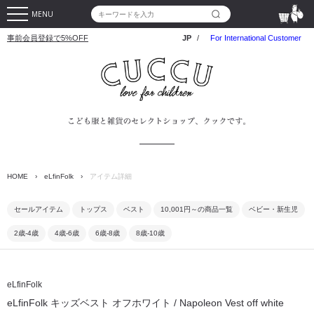
MENU
事前会員登録で5%OFF
JP
/
For International Customer
HOME
›
eLfinFolk
›
アイテム詳細
セールアイテム
トップス
ベスト
10,001円～の商品一覧
ベビー・新生児
2歳-4歳
4歳-6歳
6歳-8歳
8歳-10歳
eLfinFolk
eLfinFolk キッズベスト オフホワイト / Napoleon Vest off white