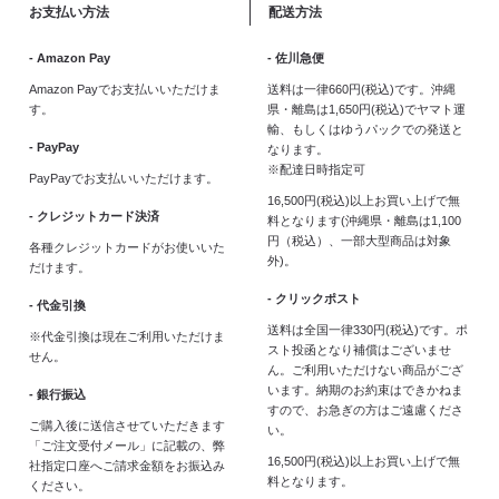
お支払い方法
配送方法
- Amazon Pay
- 佐川急便
Amazon Payでお支払いいただけま
送料は一律660円(税込)です。沖縄
す。
県・離島は1,650円(税込)でヤマト運
輸、もしくはゆうパックでの発送と
- PayPay
なります。
※配達日時指定可
PayPayでお支払いいただけます。
16,500円(税込)以上お買い上げで無
- クレジットカード決済
料となります(沖縄県・離島は1,100
円（税込）、一部大型商品は対象
各種クレジットカードがお使いいた
外)。
だけます。
- クリックポスト
- 代金引換
送料は全国一律330円(税込)です。ポ
※代金引換は現在ご利用いただけま
スト投函となり補償はございませ
せん。
ん。ご利用いただけない商品がござ
います。納期のお約束はできかねま
- 銀行振込
すので、お急ぎの方はご遠慮くださ
ご購入後に送信させていただきます
い。
「ご注文受付メール」に記載の、弊
16,500円(税込)以上お買い上げで無
社指定口座へご請求金額をお振込み
料となります。
ください。