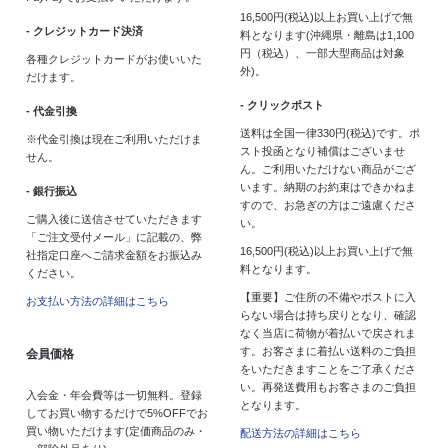
16,500円(税込)以上お買い上げで無
- クレジットカード決済
料となります(沖縄県・離島は1,100
円（税込）、一部大型商品は対象
各種クレジットカードがお使いいた
外)。
だけます。
- クリックポスト
- 代金引換
送料は全国一律330円(税込)です。ポ
※代金引換は現在ご利用いただけま
スト投函となり補償はございませ
せん。
ん。ご利用いただけない商品がござ
います。納期のお約束はできかねま
- 銀行振込
すので、お急ぎの方はご遠慮くださ
ご購入後に送信させていただきます
い。
「ご注文受付メール」に記載の、弊
16,500円(税込)以上お買い上げで無
社指定口座へご請求金額をお振込み
料となります。
ください。
【重要】ご住所の不備やポストに入
お支払い方法の詳細はこちら
らない場合は持ち戻りとなり、確認
なく当店に荷物が着払いで戻されま
す。お客さまに着払い送料のご負担
会員価格
をいただきますことをご了承くださ
い。再発送費用もお客さまのご負担
入会金・年会費等は一切無料。登録
となります。
してお買い物するだけで5%OFFでお
買い物いただけます(定価商品のみ・
配送方法の詳細はこちら