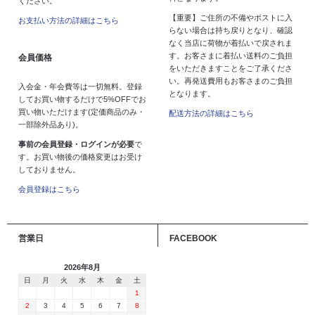
ください。
【重要】ご住所の不備やポストに入
お支払い方法の詳細はこちら
らない場合は持ち戻りとなり、確認
なく当店に荷物が着払いで戻されま
す。お客さまに着払い送料のご負担
会員価格
をいただきますことをご了承くださ
い。再発送費用もお客さまのご負担
入会金・年会費等は一切無料。登録
となります。
してお買い物するだけで5%OFFでお
買い物いただけます(定価商品のみ・
配送方法の詳細はこちら
一部除外品あり)。
事前の会員登録・ログインが必要
で
す。お買い物後の価格変更はお受け
しておりません。
会員登録はこちら
営業日
FACEBOOK
2026年8月
日
月
火
水
木
金
土
1
2
3
4
5
6
7
8