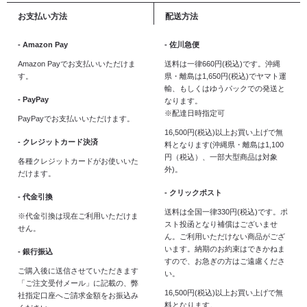
お支払い方法
配送方法
- Amazon Pay
- 佐川急便
Amazon Payでお支払いいただけま
送料は一律660円(税込)です。沖縄
す。
県・離島は1,650円(税込)でヤマト運
輸、もしくはゆうパックでの発送と
- PayPay
なります。
※配達日時指定可
PayPayでお支払いいただけます。
16,500円(税込)以上お買い上げで無
- クレジットカード決済
料となります(沖縄県・離島は1,100
円（税込）、一部大型商品は対象
各種クレジットカードがお使いいた
外)。
だけます。
- クリックポスト
- 代金引換
送料は全国一律330円(税込)です。ポ
※代金引換は現在ご利用いただけま
スト投函となり補償はございませ
せん。
ん。ご利用いただけない商品がござ
います。納期のお約束はできかねま
- 銀行振込
すので、お急ぎの方はご遠慮くださ
ご購入後に送信させていただきます
い。
「ご注文受付メール」に記載の、弊
16,500円(税込)以上お買い上げで無
社指定口座へご請求金額をお振込み
料となります。