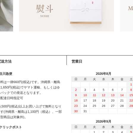
配送方法
営業日
 佐川急便
2026年8月
日
月
火
水
木
金
土
料は一律660円(税込)です。沖縄県・離島
1
1,650円(税込)でヤマト運輸、もしくはゆ
2
3
4
5
6
7
8
うパックでの発送となります。
9
10
11
12
13
14
15
※配達日時指定可
16
17
18
19
20
21
22
23
24
25
26
27
28
29
6,500円(税込)以上お買い上げで無料となり
30
31
す(沖縄県・離島は1,100円（税込）、一部
大型商品は対象外)。
2026年9月
 クリックポスト
日
月
火
水
木
金
土
1
2
3
4
5