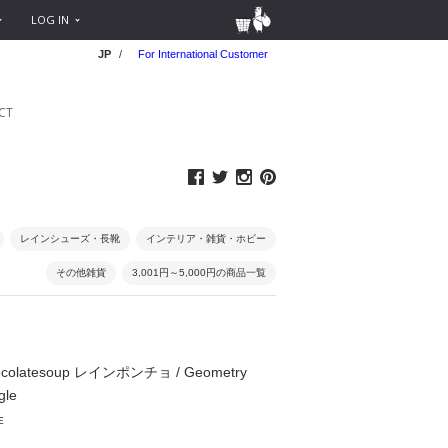
LOG IN
JP
/
For International Customer
CT
レインシューズ・長靴
インテリア・雑貨・ホビー
その他雑貨
3,001円～5,000円の商品一覧
latesoup レインポンチョ / Geometry
gle
E