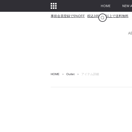
HOME
NEW A
事前会員登録で5%OFF
税込16500円以上で送料無料
A
HOME
›
Outlet
›
アイテム詳細