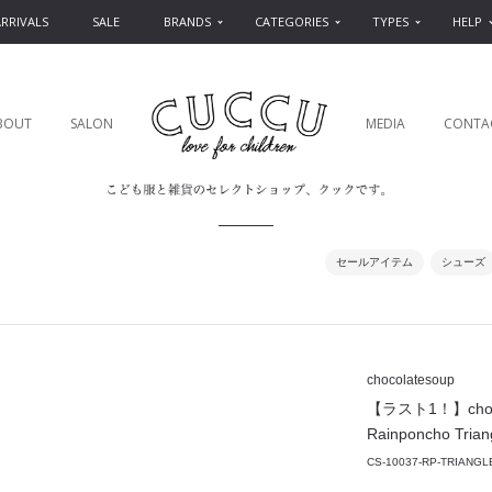
RRIVALS
SALE
BRANDS
CATEGORIES
TYPES
HELP
BOUT
SALON
MEDIA
CONTA
セールアイテム
シューズ
chocolatesoup
【ラスト1！】choco
Rainponcho Trian
CS-10037-RP-TRIANGL