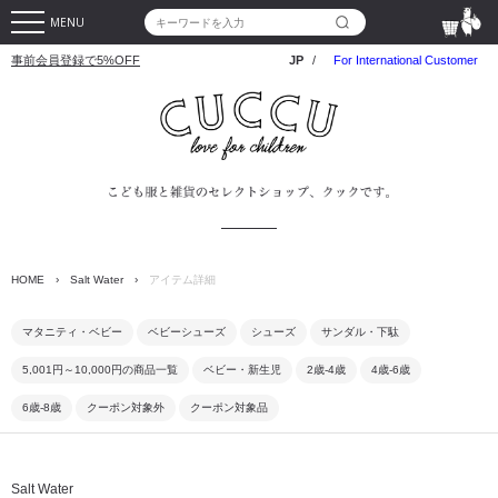
MENU
事前会員登録で5%OFF
JP
/
For International Customer
HOME
›
Salt Water
›
アイテム詳細
マタニティ・ベビー
ベビーシューズ
シューズ
サンダル・下駄
5,001円～10,000円の商品一覧
ベビー・新生児
2歳-4歳
4歳-6歳
6歳-8歳
クーポン対象外
クーポン対象品
Salt Water