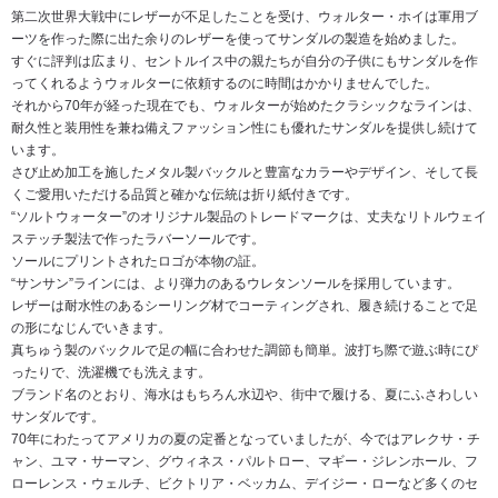
第二次世界大戦中にレザーが不足したことを受け、ウォルター・ホイは軍用ブ
ーツを作った際に出た余りのレザーを使ってサンダルの製造を始めました。
すぐに評判は広まり、セントルイス中の親たちが自分の子供にもサンダルを作
ってくれるようウォルターに依頼するのに時間はかかりませんでした。
それから70年が経った現在でも、ウォルターが始めたクラシックなラインは、
耐久性と装用性を兼ね備えファッション性にも優れたサンダルを提供し続けて
います。
さび止め加工を施したメタル製バックルと豊富なカラーやデザイン、そして長
くご愛用いただける品質と確かな伝統は折り紙付きです。
“ソルトウォーター”のオリジナル製品のトレードマークは、丈夫なリトルウェイ
ステッチ製法で作ったラバーソールです。
ソールにプリントされたロゴが本物の証。
“サンサン”ラインには、より弾力のあるウレタンソールを採用しています。
レザーは耐水性のあるシーリング材でコーティングされ、履き続けることで足
の形になじんでいきます。
真ちゅう製のバックルで足の幅に合わせた調節も簡単。波打ち際で遊ぶ時にぴ
ったりで、洗濯機でも洗えます。
ブランド名のとおり、海水はもちろん水辺や、街中で履ける、夏にふさわしい
サンダルです。
70年にわたってアメリカの夏の定番となっていましたが、今ではアレクサ・チ
ャン、ユマ・サーマン、グウィネス・パルトロー、マギー・ジレンホール、フ
ローレンス・ウェルチ、ビクトリア・ベッカム、デイジー・ローなど多くのセ