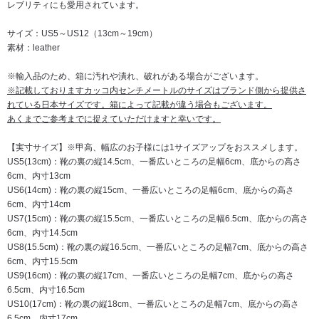
レブリティにも愛用されています。
サイズ：US5～US12（13cm～19cm）
素材：leather
※輸入品のため、箱に汚れや潰れ、破れがある場合がございます。
※記載しておりますカッコ内センチメートルのサイズはブランド側から提供さ
れている日本サイズです。箱によって記載が違う場合もございます。
あくまでご参考までに捉えていただけますと幸いです。
【実寸サイズ】※甲高、幅広のお子様には1サイズアップをおススメします。
US5(13cm)：靴の裏の縦14.5cm、一番広いところの足幅6cm、底からの高さ
6cm、内寸13cm
US6(14cm)：靴の裏の縦15cm、一番広いところの足幅6cm、底からの高さ
6cm、内寸14cm
US7(15cm)：靴の裏の縦15.5cm、一番広いところの足幅6.5cm、底からの高さ
6cm、内寸14.5cm
US8(15.5cm)：靴の裏の縦16.5cm、一番広いところの足幅7cm、底からの高さ
6cm、内寸15.5cm
US9(16cm)：靴の裏の縦17cm、一番広いところの足幅7cm、底からの高さ
6.5cm、内寸16.5cm
US10(17cm)：靴の裏の縦18cm、一番広いところの足幅7cm、底からの高さ
6.5cm、内寸17cm