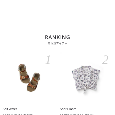
RANKING
売れ筋アイテム
1
2
Salt Water
Soor Ploom