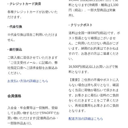
- クレジットカード決済
料となります(沖縄県・離島は1,100
円（税込）、一部大型商品は対象
各種クレジットカードがお使いいた
外)。
だけます。
- クリックポスト
- 代金引換
送料は全国一律330円(税込)です。ポ
※代金引換は現在ご利用いただけま
スト投函となり補償はございませ
せん。
ん。ご利用いただけない商品がござ
います。納期のお約束はできかねま
- 銀行振込
すので、お急ぎの方はご遠慮くださ
ご購入後に送信させていただきます
い。
「ご注文受付メール」に記載の、弊
16,500円(税込)以上お買い上げで無
社指定口座へご請求金額をお振込み
料となります。
ください。
【重要】ご住所の不備やポストに入
お支払い方法の詳細はこちら
らない場合は持ち戻りとなり、確認
なく当店に荷物が着払いで戻されま
す。お客さまに着払い送料のご負担
会員価格
をいただきますことをご了承くださ
い。再発送費用もお客さまのご負担
入会金・年会費等は一切無料。登録
となります。
してお買い物するだけで5%OFFでお
買い物いただけます(定価商品のみ・
配送方法の詳細はこちら
一部除外品あり)。