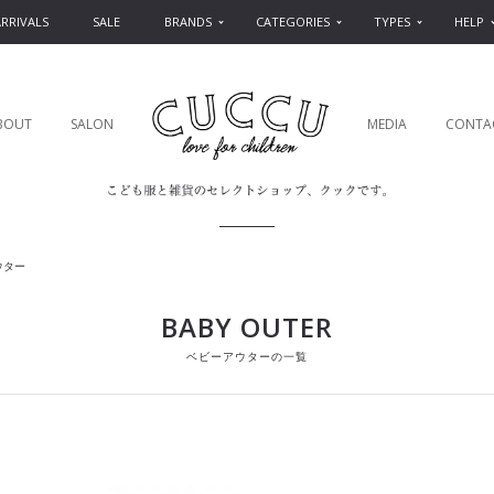
RRIVALS
SALE
BRANDS
CATEGORIES
TYPES
HELP
BOUT
SALON
MEDIA
CONTA
ウター
BABY OUTER
ベビーアウターの一覧