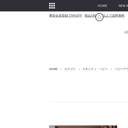
HOME
NEW A
事前会員登録で5%OFF
税込16500円以上で送料無料
A
HOME
›
カテゴリ
›
マタニティ・ベビー
›
ベビーア