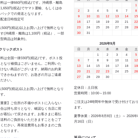
料は一律660円(税込)です。沖縄県・離島
1
1,650円(税込)でヤマト運輸、もしくはゆ
2
3
4
5
6
7
8
うパックでの発送となります。
9
10
11
12
13
14
15
※配達日時指定可
16
17
18
19
20
21
22
23
24
25
26
27
28
29
6,500円(税込)以上お買い上げで無料となり
30
31
す(沖縄県・離島は1,100円（税込）、一部
大型商品は対象外)。
2026年9月
 クリックポスト
日
月
火
水
木
金
土
1
2
3
4
5
料は全国一律330円(税込)です。ポスト投
6
7
8
9
10
11
12
函となり補償はございません。ご利用いた
13
14
15
16
17
18
19
だけない商品がございます。納期のお約束
20
21
22
23
24
25
26
はできかねますので、お急ぎの方はご遠慮
27
28
29
30
ください。
定休日：土日祝
6,500円(税込)以上お買い上げで無料となり
営業時間：10:00～15:00
ます。
ご注文は24時間年中無休で受け付けてお
【重要】ご住所の不備やポストに入らない
ます。
場合は持ち戻りとなり、確認なく当店に荷
物が着払いで戻されます。お客さまに着払
夏季休業：2026年8月8日（土）～ 2026年
い送料のご負担をいただきますことをご了
月16日（日）
承ください。再発送費用もお客さまのご負
担となります。
返品について