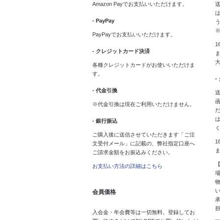
Amazon Payでお支払いいただけます。
送
は
- PayPay
PayPayでお支払いいただけます。
1
- クレジットカード決済
ま
各種クレジットカードがお使いいただけま
す。
-
- 代金引換
送
※代金引換は現在ご利用いただけません。
- 銀行振込
ご購入後に送信させていただきます「ご注
1
文受付メール」に記載の、弊社指定口座へ
ご請求金額をお振込みください。
お支払い方法の詳細はこちら
会員価格
入会金・年会費等は一切無料。登録してお