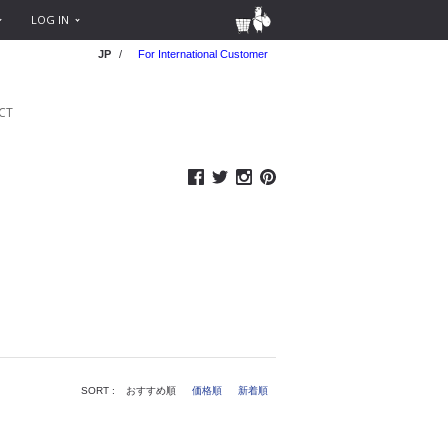
LOG IN
JP
/
For International Customer
CT
SORT :
おすすめ順
価格順
新着順