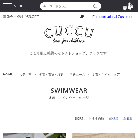
MENU
事前会員登録で5%OFF
JP
/
For International Customer
HOME
›
カテゴリ
›
水着・着物・浴衣・コスチューム
›
水着・スイムウェア
SWIMWEAR
水着・スイムウェアの一覧
SORT :
おすすめ順
価格順
新着順