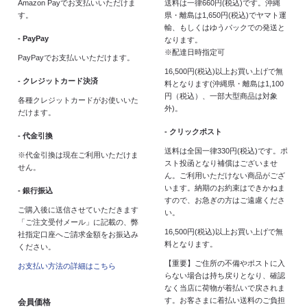
Amazon Payでお支払いいただけま
送料は一律660円(税込)です。沖縄
す。
県・離島は1,650円(税込)でヤマト運
輸、もしくはゆうパックでの発送と
- PayPay
なります。
※配達日時指定可
PayPayでお支払いいただけます。
16,500円(税込)以上お買い上げで無
- クレジットカード決済
料となります(沖縄県・離島は1,100
円（税込）、一部大型商品は対象
各種クレジットカードがお使いいた
外)。
だけます。
- クリックポスト
- 代金引換
送料は全国一律330円(税込)です。ポ
※代金引換は現在ご利用いただけま
スト投函となり補償はございませ
せん。
ん。ご利用いただけない商品がござ
います。納期のお約束はできかねま
- 銀行振込
すので、お急ぎの方はご遠慮くださ
ご購入後に送信させていただきます
い。
「ご注文受付メール」に記載の、弊
16,500円(税込)以上お買い上げで無
社指定口座へご請求金額をお振込み
料となります。
ください。
【重要】ご住所の不備やポストに入
お支払い方法の詳細はこちら
らない場合は持ち戻りとなり、確認
なく当店に荷物が着払いで戻されま
す。お客さまに着払い送料のご負担
会員価格