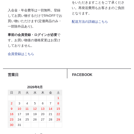
をいただきますことをご了承くださ
い。再発送費用もお客さまのご負担
入会金・年会費等は一切無料。登録
となります。
してお買い物するだけで5%OFFでお
買い物いただけます(定価商品のみ・
配送方法の詳細はこちら
一部除外品あり)。
事前の会員登録・ログインが必要
で
す。お買い物後の価格変更はお受け
しておりません。
会員登録はこちら
営業日
FACEBOOK
2026年8月
日
月
火
水
木
金
土
1
2
3
4
5
6
7
8
9
10
11
12
13
14
15
16
17
18
19
20
21
22
23
24
25
26
27
28
29
30
31