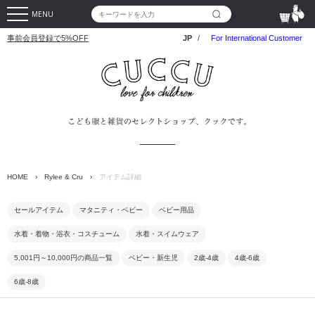
MENU
事前会員登録で5%OFF
JP
/
For International Customer
HOME
›
Rylee & Cru
›
アイテム詳細
セールアイテム
マタニティ・ベビー
ベビー用品
水着・着物・浴衣・コスチューム
水着・スイムウェア
5,001円～10,000円の商品一覧
ベビー・新生児
2歳-4歳
4歳-6歳
6歳-8歳