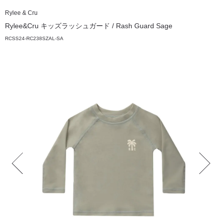
Rylee & Cru
Rylee&Cru キッズラッシュガード / Rash Guard Sage
RCSS24-RC238SZAL-SA