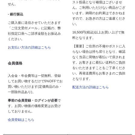
スト投函となり補償はございませ
せん。
ん。ご利用いただけない商品がござ
います。納期のお約束はできかねま
- 銀行振込
すので、お急ぎの方はご遠慮くださ
ご購入後に送信させていただきます
い。
「ご注文受付メール」に記載の、弊
16,500円(税込)以上お買い上げで無
社指定口座へご請求金額をお振込み
料となります。
ください。
【重要】ご住所の不備やポストに入
お支払い方法の詳細はこちら
らない場合は持ち戻りとなり、確認
なく当店に荷物が着払いで戻されま
す。お客さまに着払い送料のご負担
会員価格
をいただきますことをご了承くださ
い。再発送費用もお客さまのご負担
入会金・年会費等は一切無料。登録
となります。
してお買い物するだけで5%OFFでお
買い物いただけます(定価商品のみ・
配送方法の詳細はこちら
一部除外品あり)。
事前の会員登録・ログインが必要
で
す。お買い物後の価格変更はお受け
しておりません。
会員登録はこちら