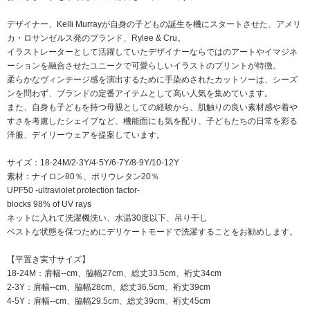
デザイナー、Kelli Murrayが自身の子どもの誕生を機にスタートさせた、アメリ
カ・ロサンゼルス発のブランド、Rylee & Cru。
イラストレーターとして活躍していたデザイナーならではのアートやイマジネ
ーションを融合させたユニークで可愛らしいイラストのプリントが特徴。
柔らかなヴィンテージ感を演出するために手染めされたカットソーは、シーズ
ンを問わず、ブランドの定番アイテムとして高い人気を集めています。
また、自身も子どもを持つ母親としての経験から、肌触りの良い素材感や着や
すさを考慮したシェイプなど、機能面にも気を配り、子どもたちの日常を彩る
洋服、デイリーウェアを提案しています。
サイズ：18-24M/2-3Y/4-5Y/6-7Y/8-9Y/10-12Y
素材：ナイロン80％、ポリウレタン20％
UPF50 -ultraviolet protection factor-
blocks 98% of UV rays
ネットに入れて洗濯機洗い、水温30度以下、吊り干し
ベストな状態を保つためにデリケートモードで洗濯することをお勧めします。
【平置き実寸サイズ】
18-24M：肩幅--cm、脇幅27cm、総丈33.5cm、裄丈34cm
2-3Y：肩幅--cm、脇幅28cm、総丈36.5cm、裄丈39cm
4-5Y：肩幅--cm、脇幅29.5cm、総丈39cm、裄丈45cm