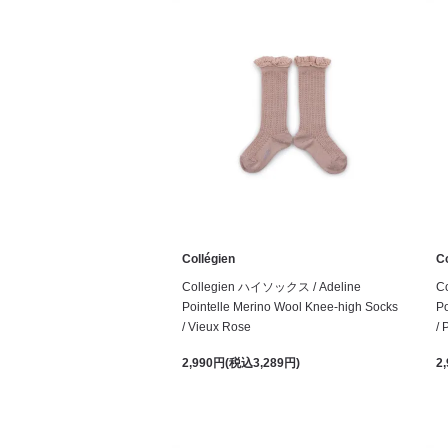
Collégien
Co
Collegien ハイソックス / Adeline
C
Pointelle Merino Wool Knee-high Socks
Po
/ Vieux Rose
/ 
2,990円(税込3,289円)
2