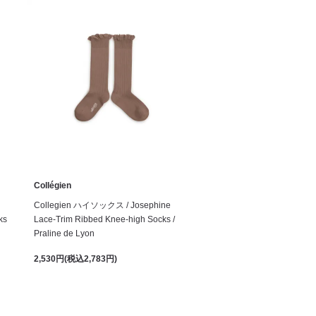
Collégien
Collegien ハイソックス / Josephine
ks
Lace-Trim Ribbed Knee-high Socks /
Praline de Lyon
2,530円(税込2,783円)