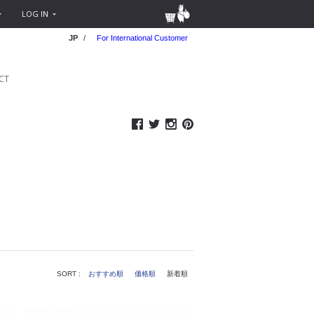
LOG IN
JP
/
For International Customer
CT
SORT :
おすすめ順
価格順
新着順