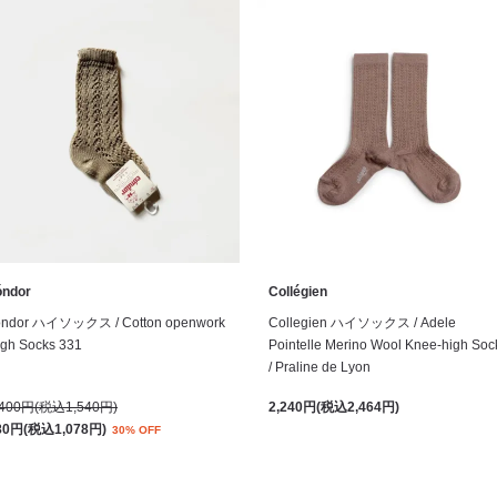
óndor
Collégien
ondor ハイソックス / Cotton openwork
Collegien ハイソックス / Adele
igh Socks 331
Pointelle Merino Wool Knee-high Soc
/ Praline de Lyon
,400円(税込1,540円)
2,240円(税込2,464円)
80円(税込1,078円)
30% OFF