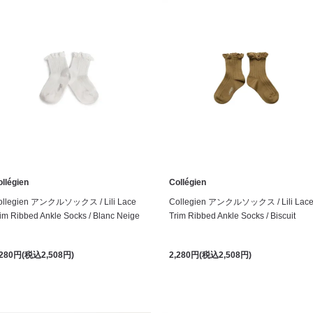
llégien
Collégien
ollegien アンクルソックス / Lili Lace
Collegien アンクルソックス / Lili Lac
im Ribbed Ankle Socks / Blanc Neige
Trim Ribbed Ankle Socks / Biscuit
,280円(税込2,508円)
2,280円(税込2,508円)