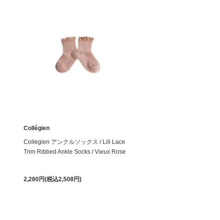
Collégien
e
Collegien アンクルソックス / Lili Lace
Trim Ribbed Ankle Socks / Vieux Rose
2,280円(税込2,508円)