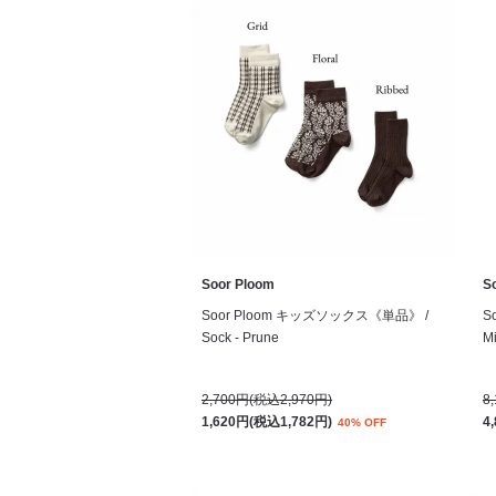
Soor Ploom
S
Soor Ploom キッズソックス《単品》 /
S
Sock - Prune
Mi
2,700円(税込2,970円)
8
1,620円(税込1,782円)
4
40% OFF