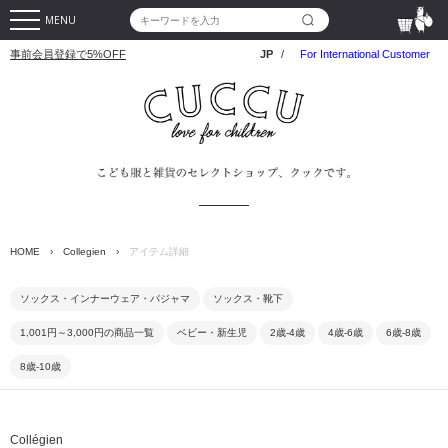
MENU
事前会員登録で5%OFF
JP
/
For International Customer
HOME
›
Collegien
›
アイテム詳細
ソックス・インナーウェア・パジャマ
ソックス・靴下
1,001円～3,000円の商品一覧
ベビー・新生児
2歳-4歳
4歳-6歳
6歳-8歳
8歳-10歳
Collégien