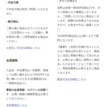
- クリックポスト
- 代金引換
送料は全国一律330円(税込)です。ポ
※代金引換は現在ご利用いただけま
スト投函となり補償はございませ
せん。
ん。ご利用いただけない商品がござ
います。納期のお約束はできかねま
- 銀行振込
すので、お急ぎの方はご遠慮くださ
ご購入後に送信させていただきます
い。
「ご注文受付メール」に記載の、弊
16,500円(税込)以上お買い上げで無
社指定口座へご請求金額をお振込み
料となります。
ください。
【重要】ご住所の不備やポストに入
お支払い方法の詳細はこちら
らない場合は持ち戻りとなり、確認
なく当店に荷物が着払いで戻されま
す。お客さまに着払い送料のご負担
会員価格
をいただきますことをご了承くださ
い。再発送費用もお客さまのご負担
入会金・年会費等は一切無料。登録
となります。
してお買い物するだけで5%OFFでお
買い物いただけます(定価商品のみ・
配送方法の詳細はこちら
一部除外品あり)。
事前の会員登録・ログインが必要
で
す。お買い物後の価格変更はお受け
しておりません。
会員登録はこちら