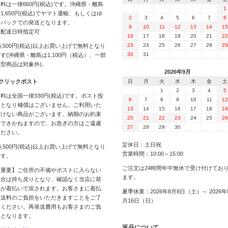
料は一律660円(税込)です。沖縄県・離島
1
1,650円(税込)でヤマト運輸、もしくはゆ
2
3
4
5
6
7
8
うパックでの発送となります。
9
10
11
12
13
14
15
※配達日時指定可
16
17
18
19
20
21
22
23
24
25
26
27
28
29
6,500円(税込)以上お買い上げで無料となり
30
31
す(沖縄県・離島は1,100円（税込）、一部
大型商品は対象外)。
2026年9月
 クリックポスト
日
月
火
水
木
金
土
1
2
3
4
5
料は全国一律330円(税込)です。ポスト投
6
7
8
9
10
11
12
函となり補償はございません。ご利用いた
13
14
15
16
17
18
19
だけない商品がございます。納期のお約束
20
21
22
23
24
25
26
はできかねますので、お急ぎの方はご遠慮
27
28
29
30
ください。
定休日：土日祝
6,500円(税込)以上お買い上げで無料となり
営業時間：10:00～15:00
ます。
ご注文は24時間年中無休で受け付けてお
【重要】ご住所の不備やポストに入らない
ます。
場合は持ち戻りとなり、確認なく当店に荷
物が着払いで戻されます。お客さまに着払
夏季休業：2026年8月8日（土）～ 2026年
い送料のご負担をいただきますことをご了
月16日（日）
承ください。再発送費用もお客さまのご負
担となります。
返品について