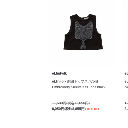
eLfinFolk
eL
eLfinFolk 刺繍トップス / Cord
e
Embroidery Sleeveless Tops black
iv
11,500円(税込12,650円)
1
8,050円(税込8,855円)
8
30% OFF