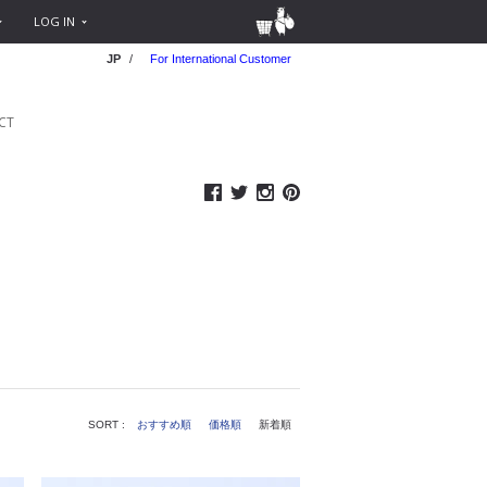
LOG IN
JP
/
For International Customer
CT
SORT :
おすすめ順
価格順
新着順