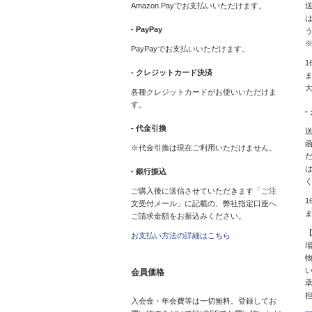
Amazon Payでお支払いいただけます。
送
は
- PayPay
PayPayでお支払いいただけます。
1
- クレジットカード決済
ま
各種クレジットカードがお使いいただけま
す。
-
- 代金引換
送
※代金引換は現在ご利用いただけません。
- 銀行振込
ご購入後に送信させていただきます「ご注
1
文受付メール」に記載の、弊社指定口座へ
ご請求金額をお振込みください。
お支払い方法の詳細はこちら
会員価格
入会金・年会費等は一切無料。登録してお