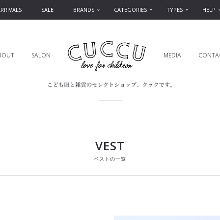
RRIVALS
SALE
BRANDS
CATEGORIES
TYPES
HELP
BOUT
SALON
MEDIA
CONTA
VEST
ベストの一覧