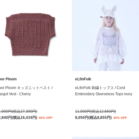
oor Ploom
eLfinFolk
oor Ploom キッズニットベスト /
eLfinFolk 刺繍トップス / Cord
rgot Vest - Cherry
Embroidery Sleeveless Tops ivory
4,900円(税込27,390円)
11,500円(税込12,650円)
4,940円(税込16,434円)
8,050円(税込8,855円)
40% OFF
30% OFF