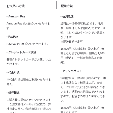
お支払い方法
配送方法
- Amazon Pay
- 佐川急便
Amazon Payでお支払いいただけま
送料は一律660円(税込)です。沖縄
す。
県・離島は1,650円(税込)でヤマト運
輸、もしくはゆうパックでの発送と
- PayPay
なります。
※配達日時指定可
PayPayでお支払いいただけます。
16,500円(税込)以上お買い上げで無
- クレジットカード決済
料となります(沖縄県・離島は1,100
円（税込）、一部大型商品は対象
各種クレジットカードがお使いいた
外)。
だけます。
- クリックポスト
- 代金引換
送料は全国一律330円(税込)です。ポ
※代金引換は現在ご利用いただけま
スト投函となり補償はございませ
せん。
ん。ご利用いただけない商品がござ
います。納期のお約束はできかねま
- 銀行振込
すので、お急ぎの方はご遠慮くださ
ご購入後に送信させていただきます
い。
「ご注文受付メール」に記載の、弊
16,500円(税込)以上お買い上げで無
社指定口座へご請求金額をお振込み
料となります。