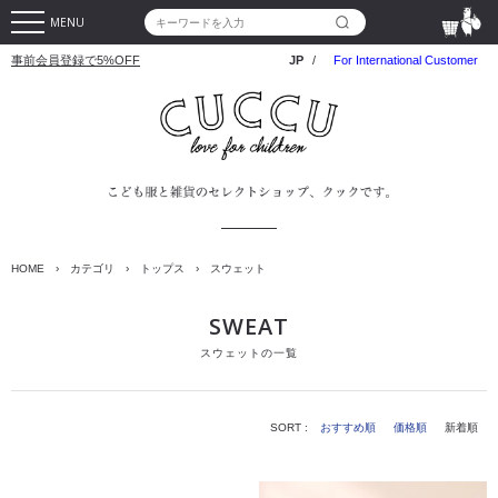
MENU
事前会員登録で5%OFF
JP
/
For International Customer
HOME
›
カテゴリ
›
トップス
›
スウェット
SWEAT
スウェットの一覧
SORT :
おすすめ順
価格順
新着順