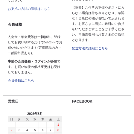
ください。
【重要】ご住所の不備やポストに入
お支払い方法の詳細はこちら
らない場合は持ち戻りとなり、確認
なく当店に荷物が着払いで戻されま
す。お客さまに着払い送料のご負担
会員価格
をいただきますことをご了承くださ
い。再発送費用もお客さまのご負担
入会金・年会費等は一切無料。登録
となります。
してお買い物するだけで5%OFFでお
買い物いただけます(定価商品のみ・
配送方法の詳細はこちら
一部除外品あり)。
事前の会員登録・ログインが必要
で
す。お買い物後の価格変更はお受け
しておりません。
会員登録はこちら
営業日
FACEBOOK
2026年8月
日
月
火
水
木
金
土
1
2
3
4
5
6
7
8