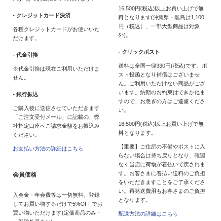
16,500円(税込)以上お買い上げで無
- クレジットカード決済
料となります(沖縄県・離島は1,100
円（税込）、一部大型商品は対象
各種クレジットカードがお使いいた
外)。
だけます。
- クリックポスト
- 代金引換
送料は全国一律330円(税込)です。ポ
※代金引換は現在ご利用いただけま
スト投函となり補償はございませ
せん。
ん。ご利用いただけない商品がござ
います。納期のお約束はできかねま
- 銀行振込
すので、お急ぎの方はご遠慮くださ
ご購入後に送信させていただきます
い。
「ご注文受付メール」に記載の、弊
16,500円(税込)以上お買い上げで無
社指定口座へご請求金額をお振込み
料となります。
ください。
【重要】ご住所の不備やポストに入
お支払い方法の詳細はこちら
らない場合は持ち戻りとなり、確認
なく当店に荷物が着払いで戻されま
す。お客さまに着払い送料のご負担
会員価格
をいただきますことをご了承くださ
い。再発送費用もお客さまのご負担
入会金・年会費等は一切無料。登録
となります。
してお買い物するだけで5%OFFでお
買い物いただけます(定価商品のみ・
配送方法の詳細はこちら