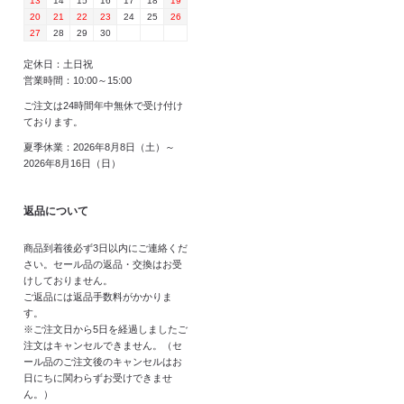
13
14
15
16
17
18
19
20
21
22
23
24
25
26
27
28
29
30
定休日：土日祝
営業時間：10:00～15:00
ご注文は24時間年中無休で受け付け
ております。
夏季休業：2026年8月8日（土）～
2026年8月16日（日）
返品について
商品到着後必ず3日以内にご連絡くだ
さい。セール品の返品・交換はお受
けしておりません。
ご返品には返品手数料がかかりま
す。
※ご注文日から5日を経過しましたご
注文はキャンセルできません。（セ
ール品のご注文後のキャンセルはお
日にちに関わらずお受けできませ
ん。）