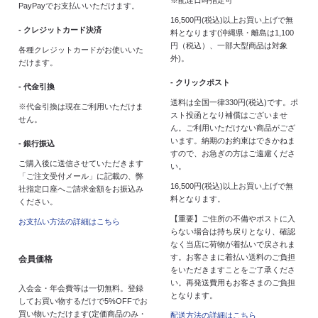
PayPayでお支払いいただけます。
16,500円(税込)以上お買い上げで無
- クレジットカード決済
料となります(沖縄県・離島は1,100
円（税込）、一部大型商品は対象
各種クレジットカードがお使いいた
外)。
だけます。
- クリックポスト
- 代金引換
送料は全国一律330円(税込)です。ポ
※代金引換は現在ご利用いただけま
スト投函となり補償はございませ
せん。
ん。ご利用いただけない商品がござ
います。納期のお約束はできかねま
- 銀行振込
すので、お急ぎの方はご遠慮くださ
ご購入後に送信させていただきます
い。
「ご注文受付メール」に記載の、弊
16,500円(税込)以上お買い上げで無
社指定口座へご請求金額をお振込み
料となります。
ください。
【重要】ご住所の不備やポストに入
お支払い方法の詳細はこちら
らない場合は持ち戻りとなり、確認
なく当店に荷物が着払いで戻されま
す。お客さまに着払い送料のご負担
会員価格
をいただきますことをご了承くださ
い。再発送費用もお客さまのご負担
入会金・年会費等は一切無料。登録
となります。
してお買い物するだけで5%OFFでお
買い物いただけます(定価商品のみ・
配送方法の詳細はこちら