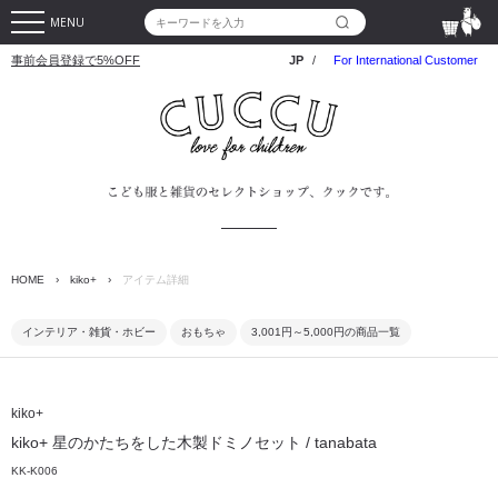
MENU
事前会員登録で5%OFF
JP
/
For International Customer
HOME
›
kiko+
›
アイテム詳細
インテリア・雑貨・ホビー
おもちゃ
3,001円～5,000円の商品一覧
kiko+
kiko+ 星のかたちをした木製ドミノセット / tanabata
KK-K006