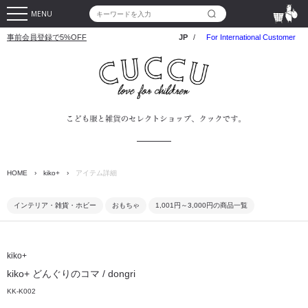
MENU
事前会員登録で5%OFF
JP
/
For International Customer
HOME
›
kiko+
›
アイテム詳細
インテリア・雑貨・ホビー
おもちゃ
1,001円～3,000円の商品一覧
kiko+
kiko+ どんぐりのコマ / dongri
KK-K002