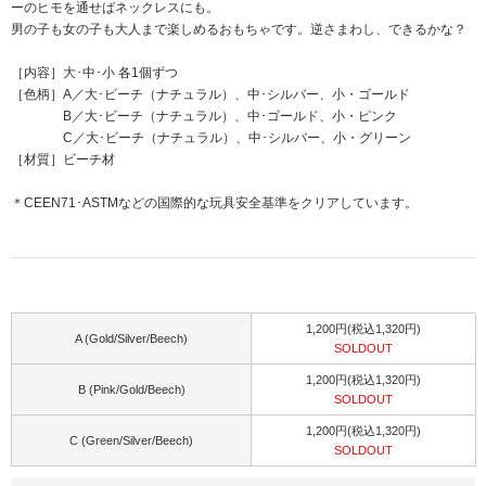
ーのヒモを通せばネックレスにも。
男の子も女の子も大人まで楽しめるおもちゃです。逆さまわし、できるかな？
［内容］大･中･小 各1個ずつ
［色柄］A／大･ビーチ（ナチュラル）、中･シルバー、小・ゴールド
B／大･ビーチ（ナチュラル）、中･ゴールド、小・ピンク
C／大･ビーチ（ナチュラル）、中･シルバー、小・グリーン
［材質］ビーチ材
＊CEEN71･ASTMなどの国際的な玩具安全基準をクリアしています。
1,200円(税込1,320円)
A (Gold/Silver/Beech)
SOLDOUT
1,200円(税込1,320円)
B (Pink/Gold/Beech)
SOLDOUT
1,200円(税込1,320円)
C (Green/Silver/Beech)
SOLDOUT