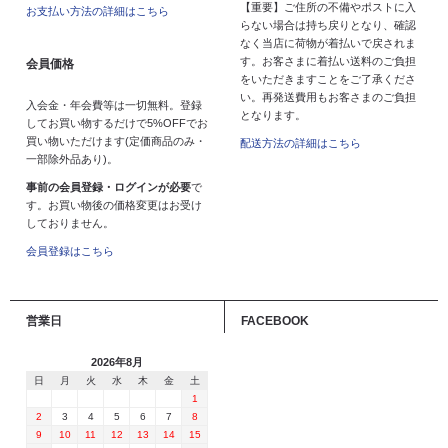
【重要】ご住所の不備やポストに入
お支払い方法の詳細はこちら
らない場合は持ち戻りとなり、確認
なく当店に荷物が着払いで戻されま
す。お客さまに着払い送料のご負担
会員価格
をいただきますことをご了承くださ
い。再発送費用もお客さまのご負担
入会金・年会費等は一切無料。登録
となります。
してお買い物するだけで5%OFFでお
買い物いただけます(定価商品のみ・
配送方法の詳細はこちら
一部除外品あり)。
事前の会員登録・ログインが必要
で
す。お買い物後の価格変更はお受け
しておりません。
会員登録はこちら
営業日
FACEBOOK
2026年8月
日
月
火
水
木
金
土
1
2
3
4
5
6
7
8
9
10
11
12
13
14
15