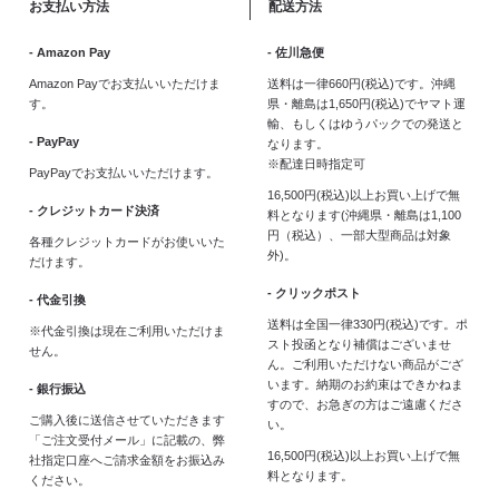
お支払い方法
配送方法
- Amazon Pay
- 佐川急便
Amazon Payでお支払いいただけま
送料は一律660円(税込)です。沖縄
す。
県・離島は1,650円(税込)でヤマト運
輸、もしくはゆうパックでの発送と
- PayPay
なります。
※配達日時指定可
PayPayでお支払いいただけます。
16,500円(税込)以上お買い上げで無
- クレジットカード決済
料となります(沖縄県・離島は1,100
円（税込）、一部大型商品は対象
各種クレジットカードがお使いいた
外)。
だけます。
- クリックポスト
- 代金引換
送料は全国一律330円(税込)です。ポ
※代金引換は現在ご利用いただけま
スト投函となり補償はございませ
せん。
ん。ご利用いただけない商品がござ
います。納期のお約束はできかねま
- 銀行振込
すので、お急ぎの方はご遠慮くださ
ご購入後に送信させていただきます
い。
「ご注文受付メール」に記載の、弊
16,500円(税込)以上お買い上げで無
社指定口座へご請求金額をお振込み
料となります。
ください。