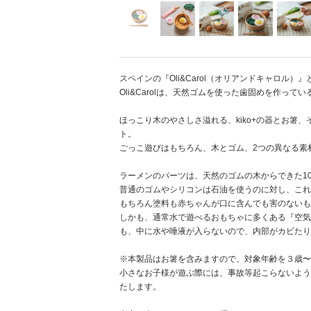
スペインの『Oli&Carol（オリアンドキャロル）
Oli&Carolは、天然ゴムを使った歯固めを作って
ほっこり木のやさしさ溢れる、kiko+の器とお箸、そ
ト。
ごっこ遊びはもちろん、木とゴム、2つの異なる素
ラーメンのパーツは、天然のゴムの木からできた10
普通のゴムやシリコンは石油を使うのに対し、これ
もちろん塗料も赤ちゃんが口に含んでも害のないも
しかも、通常水で遊べるおもちゃに多くある『空気
も、中に水や唾液が入らないので、内部がカビたり
※本製品はお箸を含みますので、対象年齢を３歳〜
小さなお子様が遊ぶ際には、事故等起こらないよう
たします。