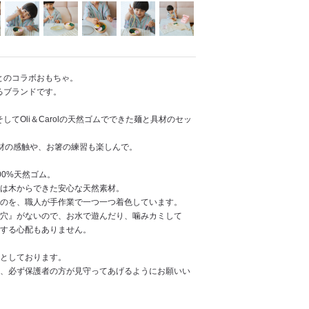
』とのコラボおもちゃ。
いるブランドです。
してOli＆Carolの天然ゴムでできた麺と具材のセッ
材の感触や、お箸の練習も楽しんで。
0%天然ゴム。
は木からできた安心な天然素材。
のを、職人が手作業で一つ一つ着色しています。
穴』がないので、お水で遊んだり、噛みカミして
する心配もありません。
としております。
、必ず保護者の方が見守ってあげるようにお願いい