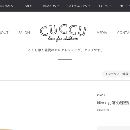
RRIVALS
SALE
BRANDS
CATEGORIES
TYPES
HELP
BOUT
SALON
MEDIA
CONTA
インテリア・雑貨
kiko+
kiko+ お箸の練習
KK-K033