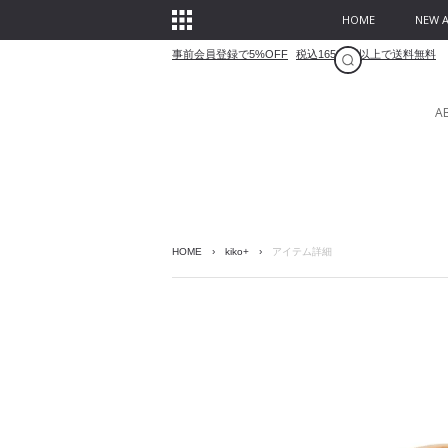
HOME
NEW A
事前会員登録で5%OFF
税込16500円以上で送料無料
A
HOME
›
kiko+
›
アイテム詳細