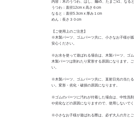
内容：木のうつわ、はし、麺x5、たまごx1、なると
うつわ：直径12cm x 高さ６cm
なると：直径5.3cm x 厚み１cm
めん：長さ３０cm
【ご使用上のご注意】
※木製パーツ、ゴムパーツ共に、小さなお子様が舐
安心ください。
※お水を使って遊ばれる場合は、木製パーツ、ゴム
木製パーツは割れたり変形する原因になります。ご
い。
※木製パーツ、ゴムパーツ共に、直射日光の当たる
い。変形・劣化・破損の原因になります。
※ゴムのパーツに汚れが付着した場合は、中性洗剤
や劣化などの原因になりますので、使用しないでく
※小さなお子様が遊ばれる際は、必ず大人の方とご