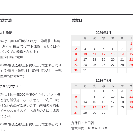
配送方法
営業日
 佐川急便
2026年8月
日
月
火
水
木
金
土
料は一律660円(税込)です。沖縄県・離島
1
1,650円(税込)でヤマト運輸、もしくはゆ
2
3
4
5
6
7
8
うパックでの発送となります。
9
10
11
12
13
14
15
※配達日時指定可
16
17
18
19
20
21
22
23
24
25
26
27
28
29
6,500円(税込)以上お買い上げで無料となり
30
31
す(沖縄県・離島は1,100円（税込）、一部
大型商品は対象外)。
2026年9月
 クリックポスト
日
月
火
水
木
金
土
1
2
3
4
5
料は全国一律330円(税込)です。ポスト投
6
7
8
9
10
11
12
函となり補償はございません。ご利用いた
13
14
15
16
17
18
19
だけない商品がございます。納期のお約束
20
21
22
23
24
25
26
はできかねますので、お急ぎの方はご遠慮
27
28
29
30
ください。
定休日：土日祝
6,500円(税込)以上お買い上げで無料となり
営業時間：10:00～15:00
ます。