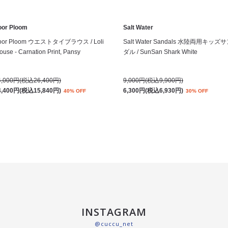
oor Ploom
Salt Water
oor Ploom ウエストタイブラウス / Loli
Salt Water Sandals 水陸両用キッズ
ouse - Carnation Print, Pansy
ダル / SunSan Shark White
4,000円(税込26,400円)
9,000円(税込9,900円)
4,400円(税込15,840円)
6,300円(税込6,930円)
40% OFF
30% OFF
INSTAGRAM
@cuccu_net