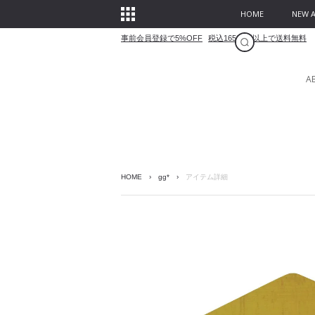
HOME
NEW A
事前会員登録で5%OFF
税込16500円以上で送料無料
A
HOME
›
gg*
›
アイテム詳細