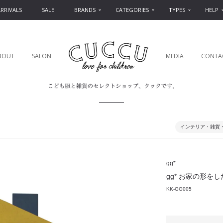
RRIVALS
SALE
BRANDS
CATEGORIES
TYPES
HELP
BOUT
SALON
MEDIA
CONTA
インテリア・雑貨
gg*
gg* お家の形をしたお
KK-GG005