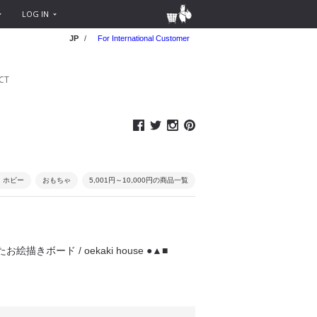
LOG IN
JP
/
For International Customer
CT
・ホビー
おもちゃ
5,001円～10,000円の商品一覧
絵描きボード / oekaki house ●▲■