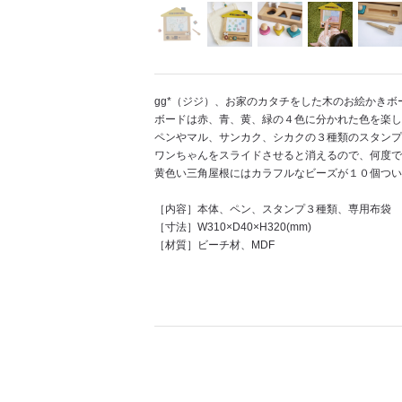
gg*（ジジ）、お家のカタチをした木のお絵かきボ
ボードは赤、青、黄、緑の４色に分かれた色を楽し
ペンやマル、サンカク、シカクの３種類のスタンプ
ワンちゃんをスライドさせると消えるので、何度で
黄色い三角屋根にはカラフルなビーズが１０個つい
［内容］本体、ペン、スタンプ３種類、専用布袋
［寸法］W310×D40×H320(mm)
［材質］ビーチ材、MDF