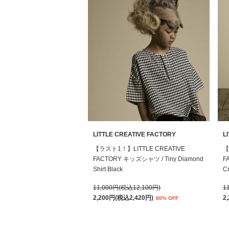
LITTLE CREATIVE FACTORY
L
【ラスト1！】LITTLE CREATIVE
【
FACTORY キッズシャツ / Tiny Diamond
F
Shirt Black
Cr
11,000円(税込12,100円)
1
2,200円(税込2,420円)
2
80% OFF