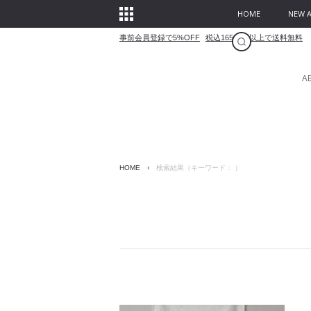
HOME
NEW A
事前会員登録で5%OFF
税込16500円以上で送料無料
A
HOME
›
検索結果（キーワード： ）