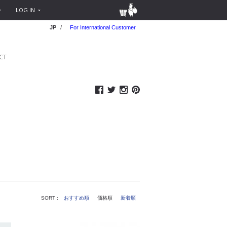
LOG IN
JP
/
For International Customer
CT
SORT :
おすすめ順
価格順
新着順