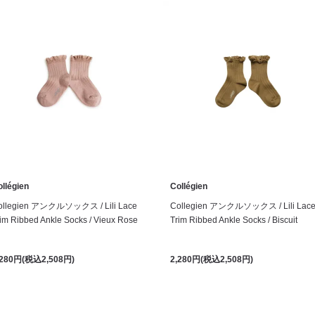
llégien
Collégien
ollegien アンクルソックス / Lili Lace
Collegien アンクルソックス / Lili Lac
im Ribbed Ankle Socks / Vieux Rose
Trim Ribbed Ankle Socks / Biscuit
,280円(税込2,508円)
2,280円(税込2,508円)