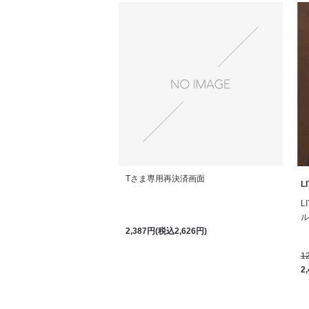
Tさま専用再決済画面
L
L
ル
2,387円(税込2,626円)
1
2