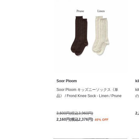
Soor Ploom
k
Soor Ploom キッズニーソックス《単
k
品》 / Frond Knee Sock - Linen / Prune
の
3,600円(税込3,960円)
2
2,160円(税込2,376円)
40% OFF