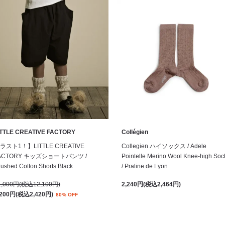
ITTLE CREATIVE FACTORY
Collégien
ラスト1！】LITTLE CREATIVE
Collegien ハイソックス / Adele
ACTORY キッズショートパンツ /
Pointelle Merino Wool Knee-high Soc
ushed Cotton Shorts Black
/ Praline de Lyon
1,000円(税込12,100円)
2,240円(税込2,464円)
,200円(税込2,420円)
80% OFF