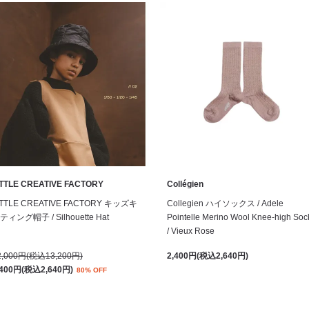
ITTLE CREATIVE FACTORY
Collégien
ITTLE CREATIVE FACTORY キッズキ
Collegien ハイソックス / Adele
ティング帽子 / Silhouette Hat
Pointelle Merino Wool Knee-high Soc
/ Vieux Rose
2,000円(税込13,200円)
2,400円(税込2,640円)
,400円(税込2,640円)
80% OFF