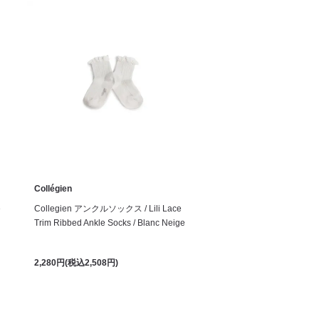
Collégien
e
Collegien アンクルソックス / Lili Lace
Trim Ribbed Ankle Socks / Blanc Neige
2,280円(税込2,508円)