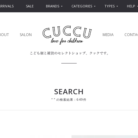
RRIVALS
SALE
BRANDS
CATEGORIES
TYPES
HELP
BOUT
SALON
MEDIA
CONTA
SEARCH
“ ” の検索結果：649件