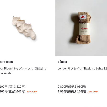
oor Ploom
cóndor
oor Ploom キッズソックス《単品》 /
condor リブタイツ / Basic rib tights 3
cot Anklet
,100円(税込3,410円)
2,800円(税込3,080円)
,860円(税込2,046円)
1,960円(税込2,156円)
40% OFF
30% OFF