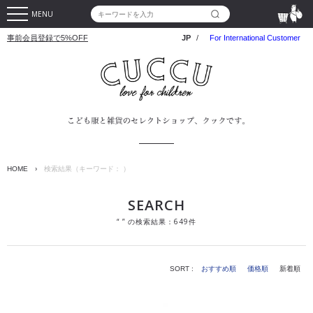
MENU
事前会員登録で5%OFF
JP
/
For International Customer
HOME
›
検索結果（キーワード： ）
SEARCH
“ ” の検索結果：649件
SORT :
おすすめ順
価格順
新着順