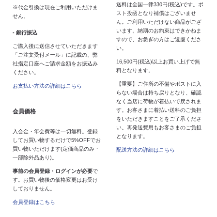
送料は全国一律330円(税込)です。ポ
※代金引換は現在ご利用いただけま
スト投函となり補償はございませ
せん。
ん。ご利用いただけない商品がござ
います。納期のお約束はできかねま
- 銀行振込
すので、お急ぎの方はご遠慮くださ
ご購入後に送信させていただきます
い。
「ご注文受付メール」に記載の、弊
16,500円(税込)以上お買い上げで無
社指定口座へご請求金額をお振込み
料となります。
ください。
【重要】ご住所の不備やポストに入
お支払い方法の詳細はこちら
らない場合は持ち戻りとなり、確認
なく当店に荷物が着払いで戻されま
す。お客さまに着払い送料のご負担
会員価格
をいただきますことをご了承くださ
い。再発送費用もお客さまのご負担
入会金・年会費等は一切無料。登録
となります。
してお買い物するだけで5%OFFでお
買い物いただけます(定価商品のみ・
配送方法の詳細はこちら
一部除外品あり)。
事前の会員登録・ログインが必要
で
す。お買い物後の価格変更はお受け
しておりません。
会員登録はこちら