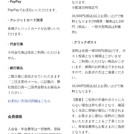
- PayPay
なります。
※配達日時指定可
PayPayでお支払いいただけます。
16,500円(税込)以上お買い上げで無
- クレジットカード決済
料となります(沖縄県・離島は1,100
円（税込）、一部大型商品は対象
各種クレジットカードがお使いいた
外)。
だけます。
- クリックポスト
- 代金引換
送料は全国一律330円(税込)です。ポ
※代金引換は現在ご利用いただけま
スト投函となり補償はございませ
せん。
ん。ご利用いただけない商品がござ
います。納期のお約束はできかねま
- 銀行振込
すので、お急ぎの方はご遠慮くださ
ご購入後に送信させていただきます
い。
「ご注文受付メール」に記載の、弊
16,500円(税込)以上お買い上げで無
社指定口座へご請求金額をお振込み
料となります。
ください。
【重要】ご住所の不備やポストに入
お支払い方法の詳細はこちら
らない場合は持ち戻りとなり、確認
なく当店に荷物が着払いで戻されま
す。お客さまに着払い送料のご負担
会員価格
をいただきますことをご了承くださ
い。再発送費用もお客さまのご負担
入会金・年会費等は一切無料。登録
となります。