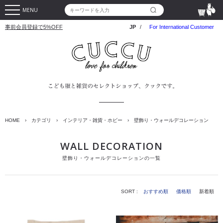
MENU
事前会員登録で5%OFF
JP
/
For International Customer
HOME
›
カテゴリ
›
インテリア・雑貨・ホビー
›
壁飾り・ウォールデコレーション
WALL DECORATION
壁飾り・ウォールデコレーションの一覧
SORT :
おすすめ順
価格順
新着順