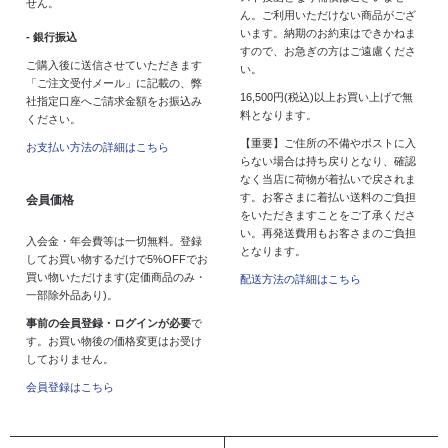
せん。
ん。ご利用いただけない商品がござ
います。納期のお約束はできかねま
- 銀行振込
すので、お急ぎの方はご遠慮くださ
ご購入後に送信させていただきます
い。
「ご注文受付メール」に記載の、弊
16,500円(税込)以上お買い上げで無
社指定口座へご請求金額をお振込み
料となります。
ください。
【重要】ご住所の不備やポストに入
お支払い方法の詳細はこちら
らない場合は持ち戻りとなり、確認
なく当店に荷物が着払いで戻されま
す。お客さまに着払い送料のご負担
会員価格
をいただきますことをご了承くださ
い。再発送費用もお客さまのご負担
入会金・年会費等は一切無料。登録
となります。
してお買い物するだけで5%OFFでお
買い物いただけます(定価商品のみ・
配送方法の詳細はこちら
一部除外品あり)。
事前の会員登録・ログインが必要
で
す。お買い物後の価格変更はお受け
しておりません。
会員登録はこちら