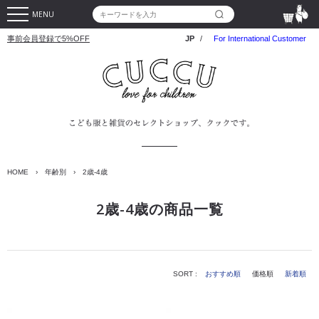
MENU
事前会員登録で5%OFF
JP
/
For International Customer
HOME
›
年齢別
›
2歳-4歳
2歳-4歳の商品一覧
SORT :
おすすめ順
価格順
新着順