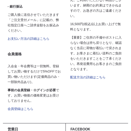
ん。ご利用いただけない商品がござ
います。納期のお約束はできかねま
- 銀行振込
すので、お急ぎの方はご遠慮くださ
ご購入後に送信させていただきます
い。
「ご注文受付メール」に記載の、弊
16,500円(税込)以上お買い上げで無
社指定口座へご請求金額をお振込み
料となります。
ください。
【重要】ご住所の不備やポストに入
お支払い方法の詳細はこちら
らない場合は持ち戻りとなり、確認
なく当店に荷物が着払いで戻されま
す。お客さまに着払い送料のご負担
会員価格
をいただきますことをご了承くださ
い。再発送費用もお客さまのご負担
入会金・年会費等は一切無料。登録
となります。
してお買い物するだけで5%OFFでお
買い物いただけます(定価商品のみ・
配送方法の詳細はこちら
一部除外品あり)。
事前の会員登録・ログインが必要
で
す。お買い物後の価格変更はお受け
しておりません。
会員登録はこちら
営業日
FACEBOOK