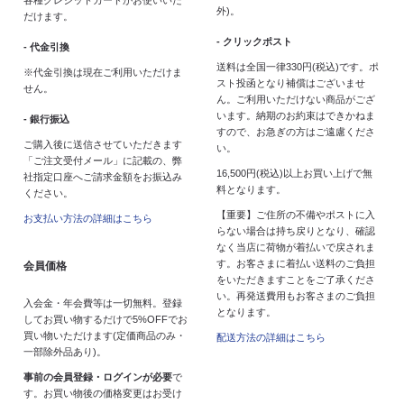
各種クレジットカードがお使いいた
外)。
だけます。
- クリックポスト
- 代金引換
送料は全国一律330円(税込)です。ポ
※代金引換は現在ご利用いただけま
スト投函となり補償はございませ
せん。
ん。ご利用いただけない商品がござ
います。納期のお約束はできかねま
- 銀行振込
すので、お急ぎの方はご遠慮くださ
ご購入後に送信させていただきます
い。
「ご注文受付メール」に記載の、弊
16,500円(税込)以上お買い上げで無
社指定口座へご請求金額をお振込み
料となります。
ください。
【重要】ご住所の不備やポストに入
お支払い方法の詳細はこちら
らない場合は持ち戻りとなり、確認
なく当店に荷物が着払いで戻されま
す。お客さまに着払い送料のご負担
会員価格
をいただきますことをご了承くださ
い。再発送費用もお客さまのご負担
入会金・年会費等は一切無料。登録
となります。
してお買い物するだけで5%OFFでお
買い物いただけます(定価商品のみ・
配送方法の詳細はこちら
一部除外品あり)。
事前の会員登録・ログインが必要
で
す。お買い物後の価格変更はお受け