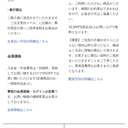
ん。ご利用いただけない商品がござ
います。納期のお約束はできかねま
- 銀行振込
すので、お急ぎの方はご遠慮くださ
ご購入後に送信させていただきます
い。
「ご注文受付メール」に記載の、弊
16,500円(税込)以上お買い上げで無
社指定口座へご請求金額をお振込み
料となります。
ください。
【重要】ご住所の不備やポストに入
お支払い方法の詳細はこちら
らない場合は持ち戻りとなり、確認
なく当店に荷物が着払いで戻されま
す。お客さまに着払い送料のご負担
会員価格
をいただきますことをご了承くださ
い。再発送費用もお客さまのご負担
入会金・年会費等は一切無料。登録
となります。
してお買い物するだけで5%OFFでお
買い物いただけます(定価商品のみ・
配送方法の詳細はこちら
一部除外品あり)。
事前の会員登録・ログインが必要
で
す。お買い物後の価格変更はお受け
しておりません。
会員登録はこちら