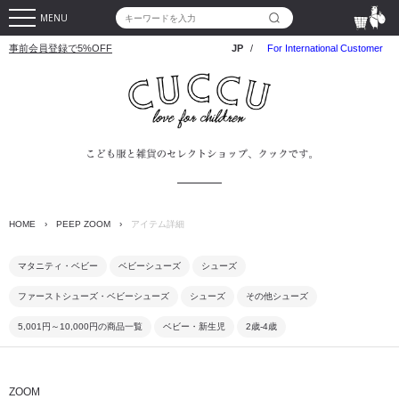
MENU
事前会員登録で5%OFF
JP
/
For International Customer
HOME
›
PEEP ZOOM
›
アイテム詳細
マタニティ・ベビー
ベビーシューズ
シューズ
ファーストシューズ・ベビーシューズ
シューズ
その他シューズ
5,001円～10,000円の商品一覧
ベビー・新生児
2歳-4歳
ZOOM